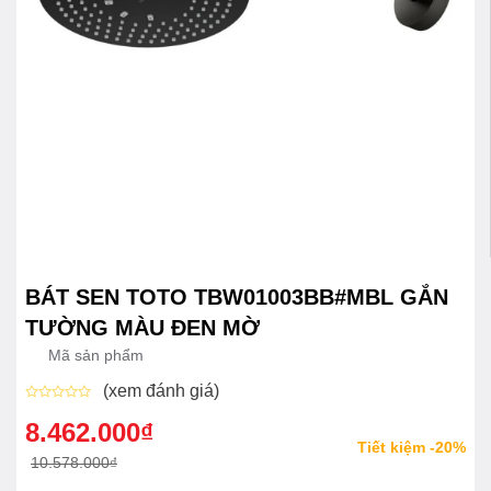
BÁT SEN TOTO TBW01003BB#MBL GẮN
TƯỜNG MÀU ĐEN MỜ
Mã sản phẩm
(xem đánh giá)
Được
xếp
8.462.000
₫
Giá
Giá
hạng
Tiết kiệm -20%
0
gốc
hiện
10.578.000
₫
5
sao
là:
tại