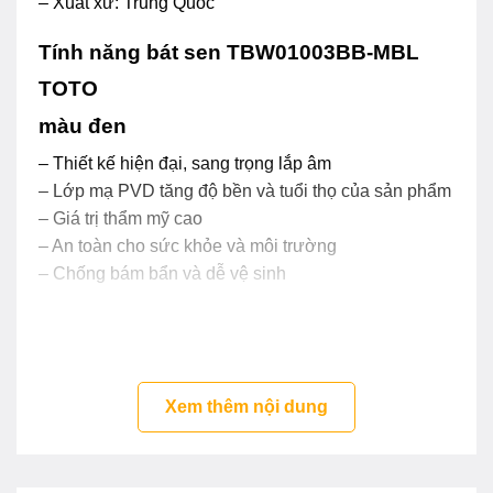
– Xuất xứ: Trung Quốc
Tính năng bát sen TBW01003BB-MBL
TOTO
màu đen
– Thiết kế hiện đại, sang trọng lắp âm
– Lớp mạ PVD tăng độ bền và tuổi thọ của sản phẩm
– Giá trị thẩm mỹ cao
– An toàn cho sức khỏe và môi trường
– Chống bám bẩn và dễ vệ sinh
Xem thêm nội dung