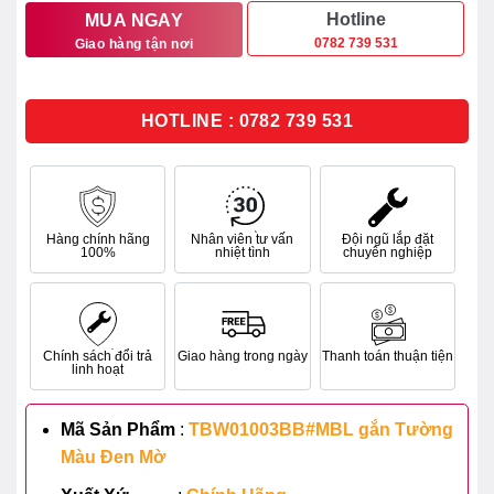
10.578.000₫.
là:
Hotline
MUA NGAY
0782 739 531
Giao hàng tận nơi
8.462.000₫.
HOTLINE : 0782 739 531
Hàng chính hãng
Nhân viên tư vấn
Đội ngũ lắp đặt
100%
nhiệt tình
chuyên nghiệp
Chính sách đổi trả
Giao hàng trong ngày
Thanh toán thuận tiện
linh hoạt
Mã Sản Phẩm
:
TBW01003BB#MBL gắn Tường
Màu Đen Mờ