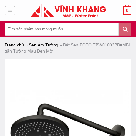
Chuyển
0
đến
nội
Tìm
dung
kiếm:
Trang chủ
»
Sen Âm Tường
»
Bát Sen TOTO TBW01003BB#MBL
gắn Tường Màu Đen Mờ