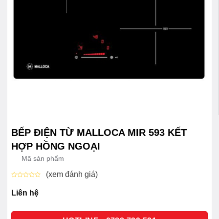
BẾP ĐIỆN TỪ MALLOCA MIR 593 KẾT
HỢP HỒNG NGOẠI
Mã sản phẩm
(xem đánh giá)
Được
xếp
Liên hệ
hạng
0
5
sao