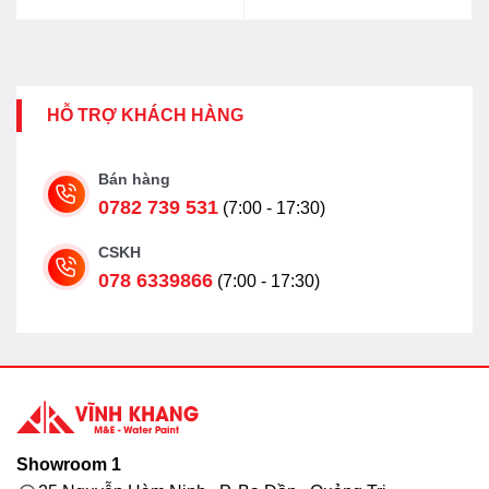
11.569.000₫.
là:
9.255.000₫.
HỖ TRỢ KHÁCH HÀNG
Bán hàng
0782 739 531
(7:00 - 17:30)
CSKH
078 6339866
(7:00 - 17:30)
Showroom 1