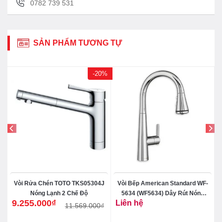
0782 739 531
SẢN PHẨM TƯƠNG TỰ
-20%
Vòi Rửa Chén TOTO TKS05304J
Vòi Bếp American Standard WF-
Nóng Lạnh 2 Chế Độ
5634 (WF5634) Dây Rút Nóng
9.255.000
₫
Liên hệ
Lạnh
11.569.000
₫
Giá
Giá
gốc
hiện
là:
tại