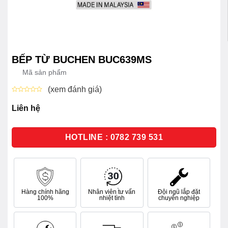
BẾP TỪ BUCHEN BUC639MS
Mã sản phẩm
(xem đánh giá)
Được
xếp
Liên hệ
hạng
0
5
sao
HOTLINE : 0782 739 531
Hàng chính hãng
Nhân viên tư vấn
Đội ngũ lắp đặt
100%
nhiệt tình
chuyên nghiệp