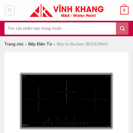
Chuyển
0
đến
nội
Tìm
dung
kiếm:
Trang chủ
»
Bếp Điện Từ
»
Bếp từ Buchen BUC639MS