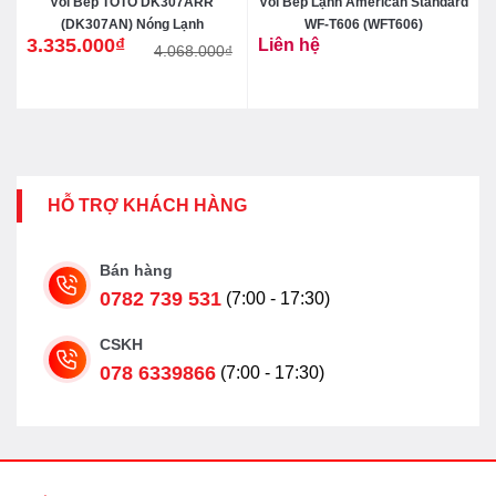
-
Vòi Bếp TOTO DK307ARR
Vòi Bếp Lạnh American Standard
(DK307AN) Nóng Lạnh
WF-T606 (WFT606)
3.335.000
₫
Liên hệ
4.068.000
₫
Giá
Giá
gốc
hiện
là:
tại
4.068.000₫.
là:
3.335.000₫.
HỖ TRỢ KHÁCH HÀNG
Bán hàng
0782 739 531
(7:00 - 17:30)
CSKH
078 6339866
(7:00 - 17:30)