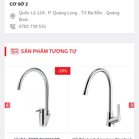
CƠ SỞ 2
Quốc Lộ 12A , P. Quảng Long , TX Ba Đồn , Quảng
Bình
0782 739 531
SẢN PHẨM TƯƠNG TỰ
-18%