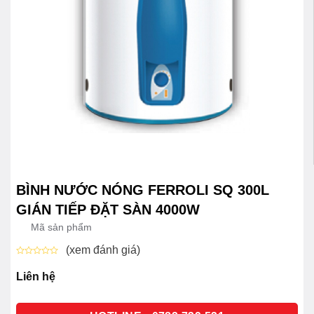
BÌNH NƯỚC NÓNG FERROLI SQ 300L
GIÁN TIẾP ĐẶT SÀN 4000W
Mã sản phẩm
(xem đánh giá)
Được
xếp
Liên hệ
hạng
0
5
sao