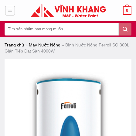
Chuyển
0
đến
nội
Tìm
dung
kiếm:
Trang chủ
»
Máy Nước Nóng
»
Bình Nước Nóng Ferroli SQ 300L
Gián Tiếp Đặt Sàn 4000W