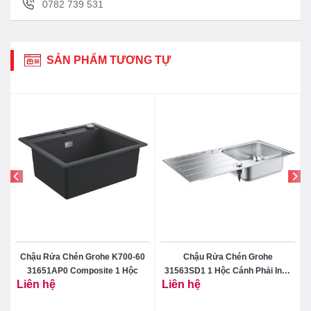
0782 739 531
Van xả cặn tiện ích: Việc vệ sinh bình sẽ trở nên
dễ dàng hơn, người sử dụng có thể tự tháo van,
xả cặn, sục rửa bình mà không cần phải gọi dịch
SẢN PHẨM TƯƠNG TỰ
vụ sửa chữa.
0
Chậu Rửa Chén Grohe K700-60
Chậu Rửa Chén Grohe
31651AP0 Composite 1 Hộc
31563SD1 1 Hộc Cánh Phải Inox
Liên hệ
Liên hệ
304 K500