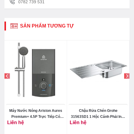
0782 739 531
SẢN PHẨM TƯƠNG TỰ
e
Máy Nước Nóng Ariston Aures
Chậu Rửa Chén Grohe
Premium+ 4.5P Trực Tiếp Có
31563SD1 1 Hộc Cánh Phải Inox
Liên hệ
Liên hệ
Bơm 2.0
304 K500