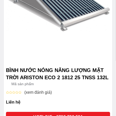
BÌNH NƯỚC NÓNG NĂNG LƯỢNG MẶT
TRỜI ARISTON ECO 2 1812 25 TNSS 132L
Mã sản phẩm
(xem đánh giá)
Được
xếp
Liên hệ
hạng
0
5
sao