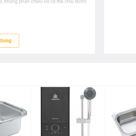
t, không phản chiếu và có thể chịu được
àn Huntsman của Mỹ sản xuất, có độ nén
 xỉn màu, đảm bảo độ bền, bóng, đẹp,
 dung
n, đảm bảo độ bền đẹp, chống sốc,
ịu được các kiểu thời tiết khắc nghiệt