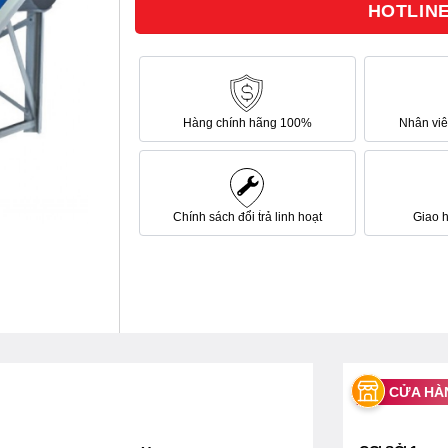
HOTLINE 
sao
Hàng chính hãng 100%
Nhân viên
Chính sách đổi trả linh hoạt
Giao 
CỬA HÀ