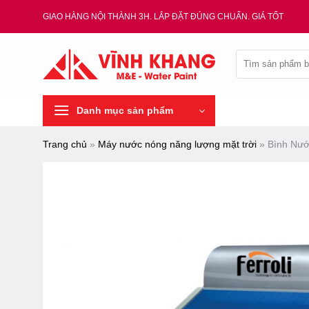
Chuyển
GIAO HÀNG NỘI THÀNH 3H. LẮP ĐẶT ĐÚNG CHUẨN. GIÁ TỐT
đến
nội
Tìm
dung
kiếm:
Danh mục sản phẩm
Trang chủ
»
Máy nước nóng năng lượng mặt trời
»
Bình Nướ