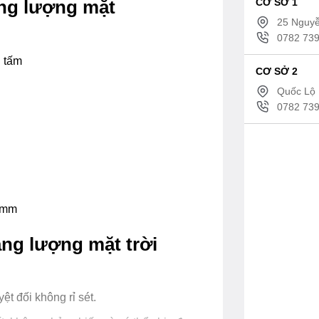
CƠ SỞ 1
ng lượng mặt
25 Nguyễ
0782 739
g tấm
CƠ SỞ 2
Quốc Lộ 
0782 739
0 mm
ng lượng mặt trời
ệt đối không rỉ sét.