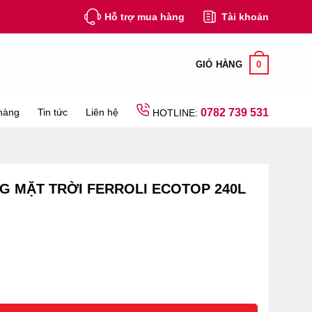
Hỗ trợ mua hàng
Tài khoản
0
GIỎ HÀNG
hàng
Tin tức
Liên hệ
0782 739 531
HOTLINE:
 MẶT TRỜI FERROLI ECOTOP 240L