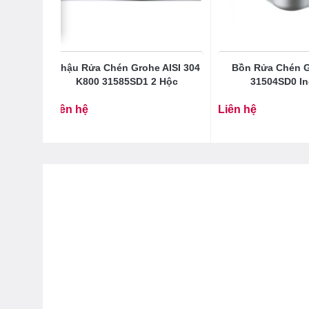
 Aures
Chậu Rửa Chén Grohe AISI 304
Bồn Rửa Chén G
 Tiếp Có
K800 31585SD1 2 Hộc
31504SD0 In
Liên hệ
Liên hệ