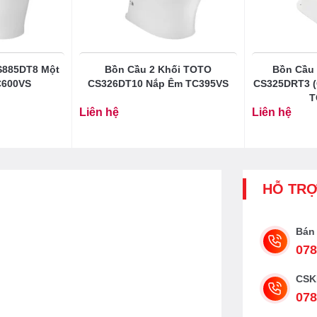
ang-bon-cau-toto-t53p100vr.html) – Việt
S885DT8 Một
Bồn Cầu 2 Khối TOTO
Bồn Cầu 
C600VS
CS326DT10 Nắp Êm TC395VS
CS325DRT3 (
 TCF4911Z
T
Liên hệ
Liên hệ
o MS823DRW11 tự động
HỖ TR
Bán
078
CSK
078