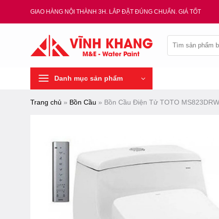
Chuyển
GIAO HÀNG NỘI THÀNH 3H. LẮP ĐẶT ĐÚNG CHUẨN. GIÁ TỐT
đến
nội
Tìm
dung
kiếm:
Danh mục sản phẩm
Trang chủ
»
Bồn Cầu
»
Bồn Cầu Điện Tử TOTO MS823DRW