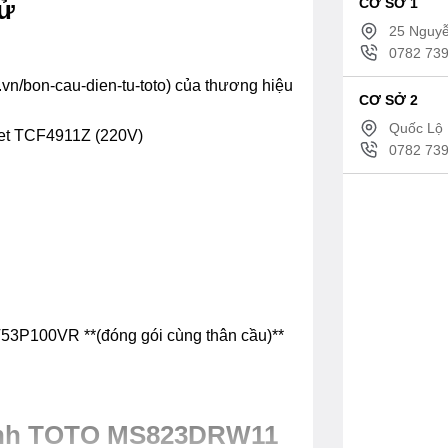
CƠ SỞ 1
tử
25 Nguyễ
0782 739
.vn/bon-cau-dien-tu-toto) của thương hiệu
CƠ SỞ 2
Quốc Lộ 
let TCF4911Z (220V)
0782 739
T53P100VR **(đóng gói cùng thân cầu)**
minh TOTO MS823DRW11