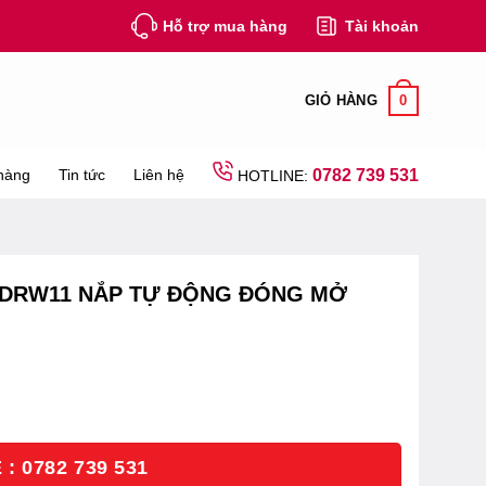
Hỗ trợ mua hàng
Tài khoản
0
GIỎ HÀNG
hàng
Tin tức
Liên hệ
0782 739 531
HOTLINE:
3DRW11 NẮP TỰ ĐỘNG ĐÓNG MỞ
: 0782 739 531