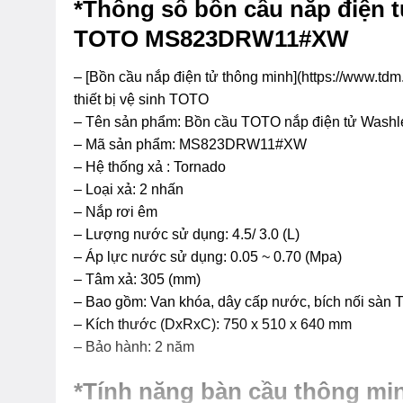
*Thông số bồn cầu nắp điện 
TOTO MS823DRW11#XW
– [Bồn cầu nắp điện tử thông minh](https://www.tdm
thiết bị vệ sinh TOTO
– Tên sản phẩm: Bồn cầu TOTO nắp điện tử Wash
– Mã sản phẩm: MS823DRW11#XW
– Hệ thống xả : Tornado
– Loại xả: 2 nhấn
– Nắp rơi êm
– Lượng nước sử dụng: 4.5/ 3.0 (L)
– Áp lực nước sử dụng: 0.05 ~ 0.70 (Mpa)
– Tâm xả: 305 (mm)
– Bao gồm: Van khóa, dây cấp nước, bích nối sàn 
– Kích thước (DxRxC): 750 x 510 x 640 mm
– Bảo hành: 2 năm
*Tính năng bàn cầu thông 