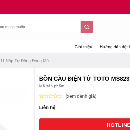
Giới thiệu
Hướng dẫn đặt 
11 Nắp Tự Động Đóng Mở
BỒN CẦU ĐIỆN TỬ TOTO MS82
Mã sản phẩm
(xem đánh giá)
Được
Liên hệ
xếp
hạng
0
5
HOTLINE 
sao