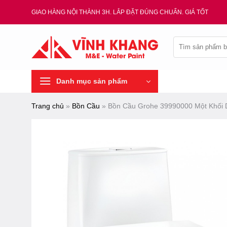
Chuyển
GIAO HÀNG NỘI THÀNH 3H. LẮP ĐẶT ĐÚNG CHUẨN. GIÁ TỐT
đến
nội
Tìm
dung
kiếm:
Danh mục sản phẩm
Trang chủ
»
Bồn Cầu
»
Bồn Cầu Grohe 39990000 Một Khối