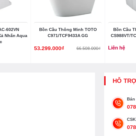
AC-602VN
Bồn Cầu Thông Minh TOTO
Bồn Cầu T
Xả Nhấn Aqua
C971/TCF9433A GG
CS988VT/T
c
53.299.000
₫
Liên hệ
66.508.000
₫
Giá
Giá
gốc
hiện
là:
tại
66.508.000₫.
là:
53.299.000₫.
HỖ TR
Bán
078
CSK
078