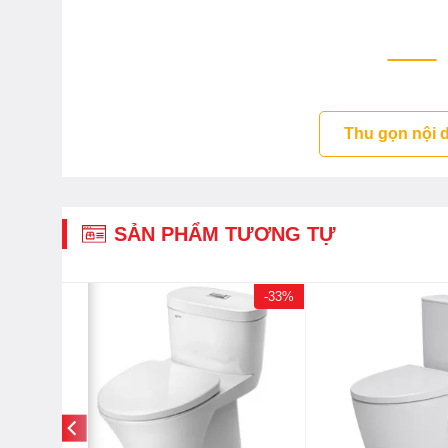
Thu gọn nội 
SẢN PHẨM TƯƠNG TỰ
-33%