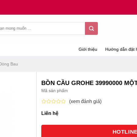
Giới thiệu
Hướng dẫn đặt 
 Dòng Bau
BỒN CẦU GROHE 39990000 MỘ
Mã sản phẩm
(xem đánh giá)
Được
Liên hệ
xếp
hạng
0
5
HOTLINE 
sao