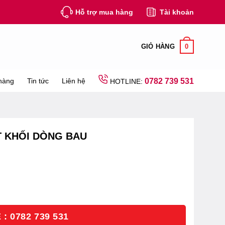
Hỗ trợ mua hàng
Tài khoản
0
GIỎ HÀNG
hàng
Tin tức
Liên hệ
0782 739 531
HOTLINE:
T KHỐI DÒNG BAU
: 0782 739 531