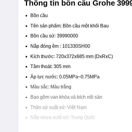
Thông tin bồn cầu Grohe 399
Bồn cầu
Tên sản phẩm: Bồn cầu một khối Bau
Bồn cầu sứ: 39990000
Nắp đóng êm : 101330SH00
Kích thước: 720x372x685 mm (DxRxC)
Tâm thoát: 305 mm
Áp lực nước: 0.05MPa~0.75MPa
Màu sắc: Màu trắng
Bao gồm van khóa và bích nối sàn
Thân sứ xuất xứ: Việt Nam
Nắp nhựa xuất xứ: Trung Quốc