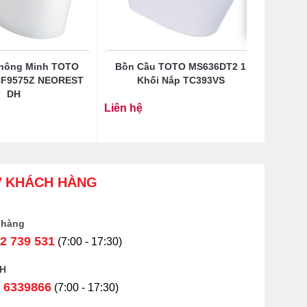
hông Minh TOTO
Bồn Cầu TOTO MS636DT2 1
CF9575Z NEOREST
Khối Nắp TC393VS
DH
Liên hệ
Ợ KHÁCH HÀNG
 hàng
2 739 531
(7:00 - 17:30)
H
 6339866
(7:00 - 17:30)