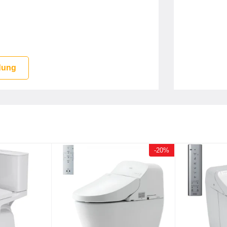
dung
-20%