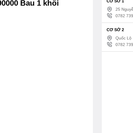
CƠ SỞ 1
90000 Bau 1 khối
25 Nguyễ
0782 739
CƠ SỞ 2
Quốc Lộ 
0782 739