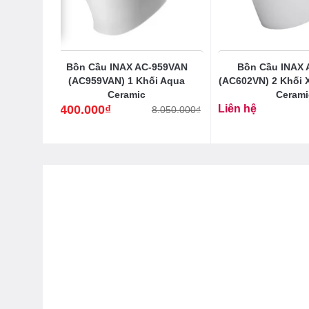
7RT8
Bồn Cầu INAX AC-959VAN
Bồn Cầu INAX 
Nắp
(AC959VAN) 1 Khối Aqua
(AC602VN) 2 Khối 
Ceramic
Cerami
5.400.000
₫
Liên hệ
8.050.000
₫
Giá
Giá
gốc
hiện
là:
tại
8.050.000₫.
là:
5.400.000₫.