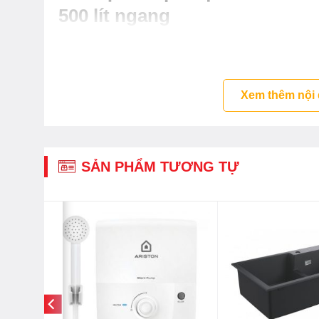
500 lít ngang
Lớp thẩm mỹ bên ngoài giúp bề mặt bồn trơn, b
còn tăng khả năng bền màu trước các tác động t
Lớp hạn chế hấp thụ nhiệt có khả năng hạn chế t
Xem thêm nội
giữ cho nước luôn ở nhiệt độ ổn định.
Lớp hạn chế tia cực tím bên ngoài: Hạn chế lượ
bồn.
SẢN PHẨM TƯƠNG TỰ
Lớp kháng khuẩn giúp hạn chế lượng vi khuẩn c
nước trong bồn tinh khiết cho người sử dụng.
Lớp hạn chế tia cực tím kép: Làm tăng khả năng
đến nguồn nước khi sử dụng.
Lớp tráng bạc được phủ một lớp ion bạc, khử tr
Ngoài ra, siêu bồn HDPE còn đảm bảo độ dẻo da