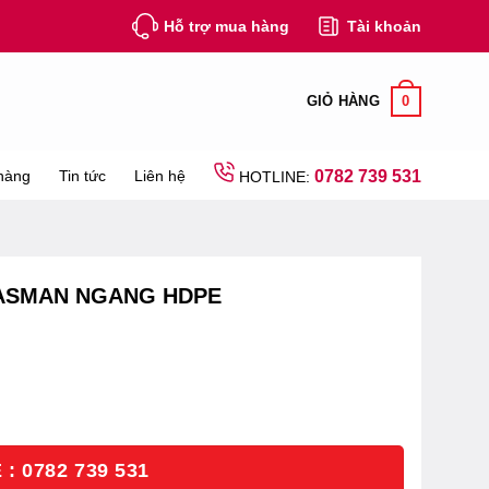
Hỗ trợ mua hàng
Tài khoản
0
GIỎ HÀNG
hàng
Tin tức
Liên hệ
0782 739 531
HOTLINE:
LASMAN NGANG HDPE
: 0782 739 531