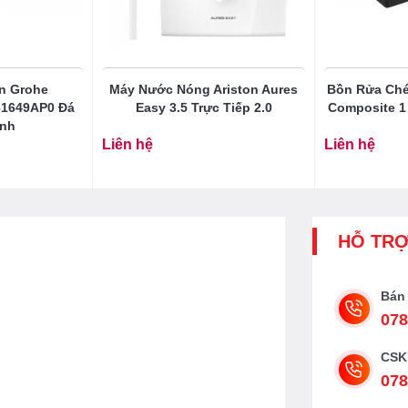
n Grohe
Máy Nước Nóng Ariston Aures
Bồn Rửa Ché
31649AP0 Đá
Easy 3.5 Trực Tiếp 2.0
Composite 1
Anh
Liên hệ
Liên hệ
HỖ TR
Bán
078
CSK
078