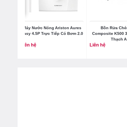
ISI 304
Máy Nước Nóng Ariston Aures
Bồn Rửa Ché
33×457
Easy 4.5P Trực Tiếp Có Bơm 2.0
Composite K500 
Thạch 
Liên hệ
Liên hệ