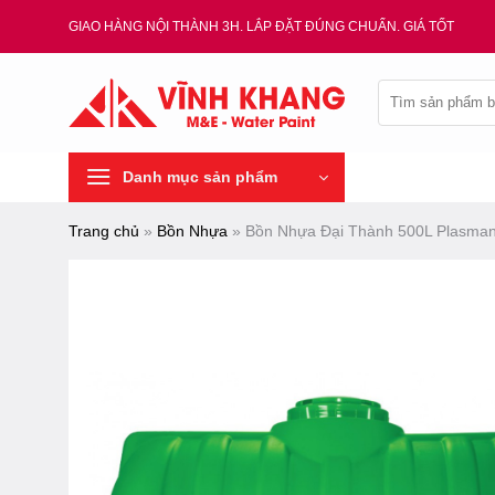
Chuyển
GIAO HÀNG NỘI THÀNH 3H. LẮP ĐẶT ĐÚNG CHUẨN. GIÁ TỐT
đến
nội
Tìm
dung
kiếm:
Danh mục sản phẩm
Trang chủ
»
Bồn Nhựa
»
Bồn Nhựa Đại Thành 500L Plasma