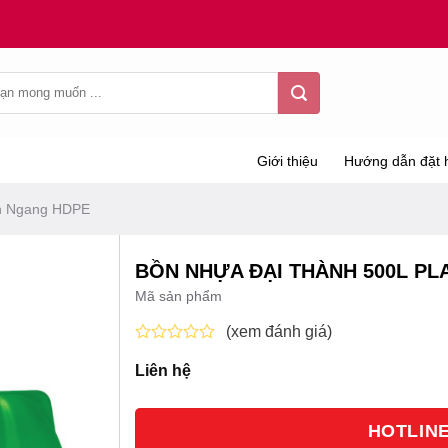
Giới thiệu
Hướng dẫn đặt 
n Ngang HDPE
BỒN NHỰA ĐẠI THÀNH 500L P
Mã sản phẩm
(xem đánh giá)
Được
Liên hệ
xếp
hạng
0
5
HOTLINE 
sao