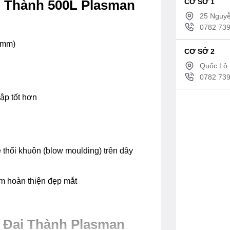
CƠ SỞ 1
i Thành 500L Plasman
25 Nguyễ
0782 739
 (mm)
CƠ SỞ 2
Quốc Lộ 
0782 739
ập tốt hơn
hổi khuôn (blow moulding) trên dây
m hoàn thiện đẹp mắt
 Đại Thành Plasman