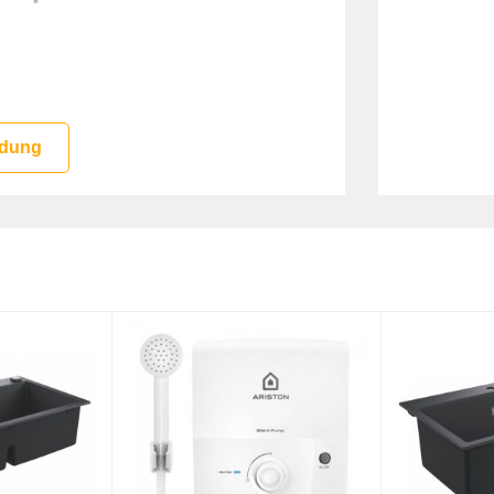
óng, láng mịn, hạn chế bám bụi. HDPE
ự nhiên.
ối đa lượng nhiệt từ ánh sáng mặt trời,
 dung
ng tia cực tím ảnh hưởng đến nước trong
ó hại xâm nhập vào bồn. Luôn giữ nguồn
 hạn chế hơn những tia cực tím tác động
ùng và diệt khuẩn lên đến 99,99%.
i, bền chắc.