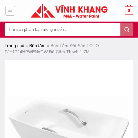
Chuyển
0
đến
nội
Tìm
dung
kiếm:
Trang chủ
»
Bồn tắm
»
Bồn Tắm Đặt Sàn TOTO
PJY1724HPWEN#GW Đá Cẩm Thạch 1.7M