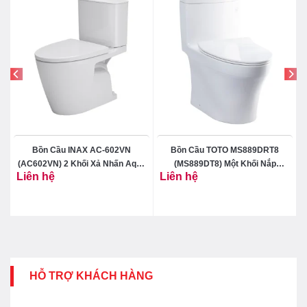
i
Bồn Cầu INAX AC-602VN
Bồn Cầu TOTO MS889DRT8
(AC602VN) 2 Khối Xả Nhấn Aqua
(MS889DT8) Một Khối Nắp
Liên hệ
Liên hệ
Ceramic
TC600VS
HỖ TRỢ KHÁCH HÀNG