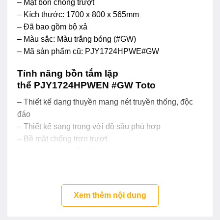
– Mặt bồn chống trượt
– Kích thước: 1700 x 800 x 565mm
– Đã bao gồm bộ xả
– Màu sắc: Màu trắng bóng (#GW)
– Mã sản phẩm cũ: PJY1724HPWE#GW
Tính năng bồn tắm lập
thể PJY1724HPWEN #GW Toto
– Thiết kế dạng thuyền mang nét truyền thống, độc
đáo
– Thiết kế sang trọng với độ sâu phù hợp
– Bề mặt chống trơn trượt
– Thanh tay vịn độc đáo tinh tế
– Chất liệu đá cẩm thạch cao cấp với độ bền cao
– Tiện lợi với điểm tựa đầu thư giãn
Xem thêm nội dung