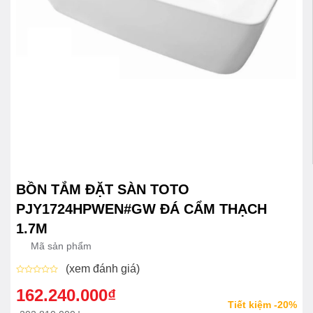
BỒN TẮM ĐẶT SÀN TOTO
PJY1724HPWEN#GW ĐÁ CẨM THẠCH
1.7M
Mã sản phẩm
(xem đánh giá)
Được
xếp
162.240.000
₫
Giá
Giá
hạng
Tiết kiệm -20%
0
gốc
hiện