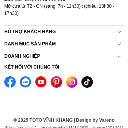
Mở cửa từ T2 - CN (sáng: 7h - 11h30) ; (chiều: 13h30 -
17h30)
HỖ TRỢ KHÁCH HÀNG
DANH MỤC SẢN PHẨM
DOANH NGHIỆP
KẾT NỐI VỚI CHÚNG TÔI
© 2025 TOTO VĨNH KHANG | Design by Vareno
Giấy chứng nhận đăng ký kinh doanh số 3101113823 , cấp ngày 10/03/2022