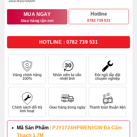
202.810.000
₫
5
sao
là:
tại
202.810.000₫.
là:
Hotline
MUA NGAY
0782 739 531
Giao hàng tận nơi
162.240.000₫.
HOTLINE : 0782 739 531
Hàng chính hãng
Nhân viên tư vấn
Đội ngũ lắp đặt
100%
nhiệt tình
chuyên nghiệp
Chính sách đổi trả
Giao hàng trong ngày
Thanh toán thuận tiện
linh hoạt
Mã Sản Phẩm
:
PJY1724HPWEN#GW Đá Cẩm
Thạch 1.7M