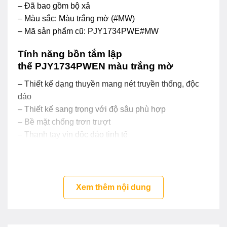
– Đã bao gồm bộ xả
– Màu sắc: Màu trắng mờ (#MW)
– Mã sản phẩm cũ: PJY1734PWE#MW
Tính năng bồn tắm lập
thể PJY1734PWEN màu trắng mờ
– Thiết kế dạng thuyền mang nét truyền thống, độc
đáo
– Thiết kế sang trọng với độ sâu phù hợp
– Bề mặt chống trơn trượt
– Thanh tay vịn độc đáo tinh tế
– Chất liệu đá cẩm thạch cao cấp với độ bền cao
– Tiện lợi với điểm tựa đầu thư giãn
Xem thêm nội dung