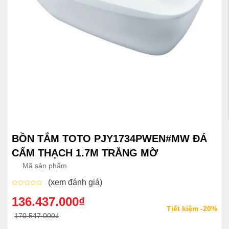
BỒN TẮM TOTO PJY1734PWEN#MW ĐÁ
CẨM THẠCH 1.7M TRẮNG MỜ
Mã sản phẩm
(xem đánh giá)
Được
xếp
136.437.000
₫
Giá
Giá
hạng
Tiết kiệm -20%
0
gốc
hiện
170.547.000
₫
5
sao
là:
tại