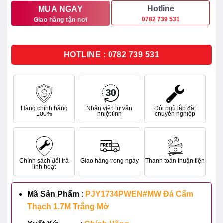
170.547.000₫.
là:
Hotline
MUA NGAY
0782 739 531
Giao hàng tận nơi
136.437.000₫.
HOTLINE : 0782 739 531
Hàng chính hãng
Nhân viên tư vấn
Đội ngũ lắp đặt
100%
nhiệt tình
chuyên nghiệp
Chính sách đổi trả
Giao hàng trong ngày
Thanh toán thuận tiện
linh hoạt
Mã Sản Phẩm
:
PJY1734PWEN#MW Đá Cẩm
Thạch 1.7M Trắng Mờ