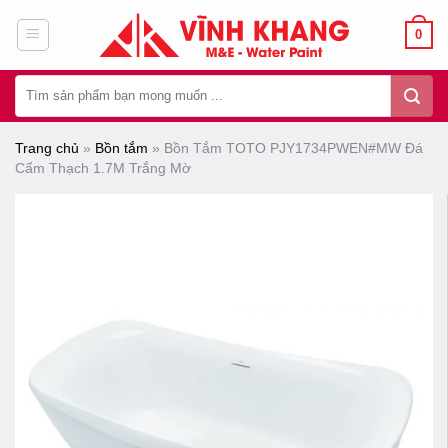
Chuyển
0
đến
nội
Tìm
dung
kiếm:
Trang chủ
»
Bồn tắm
»
Bồn Tắm TOTO PJY1734PWEN#MW Đá
Cẩm Thạch 1.7M Trắng Mờ