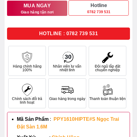
132.806.000₫.
là:
Hotline
MUA NGAY
0782 739 531
Giao hàng tận nơi
106.244.000₫.
HOTLINE : 0782 739 531
Hàng chính hãng
Nhân viên tư vấn
Đội ngũ lắp đặt
100%
nhiệt tình
chuyên nghiệp
Chính sách đổi trả
Giao hàng trong ngày
Thanh toán thuận tiện
linh hoạt
Mã Sản Phẩm
:
PPY1610HIPTE#S Ngọc Trai
Đặt Sàn 1.6M