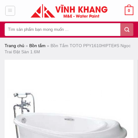
Chuyển
0
đến
nội
Tìm
dung
kiếm:
Trang chủ
»
Bồn tắm
»
Bồn Tắm TOTO PPY1610HIPTE#S Ngọc
Trai Đặt Sàn 1.6M