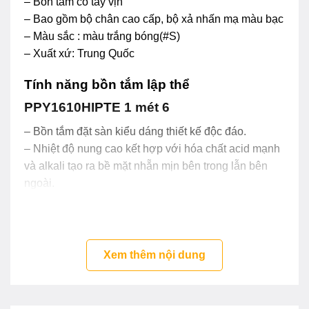
– Bồn tắm có tay vịn
– Bao gồm bộ chân cao cấp, bộ xả nhấn mạ màu bạc
– Màu sắc : màu trắng bóng(#S)
– Xuất xứ: Trung Quốc
Tính năng bồn tắm lập thể
PPY1610HIPTE 1 mét 6
– Bồn tắm đặt sàn kiểu dáng thiết kế độc đáo.
– Nhiệt độ nung cao kết hợp với hóa chất acid mạnh
và alkali tạo ra bề mặt nhẵn mịn bên trong lẫn bên
ngoài.
– Thiết kế sang trọng với độ sâu phù hợp
– Bề mặt chống trơn trượt
Xem thêm nội dung