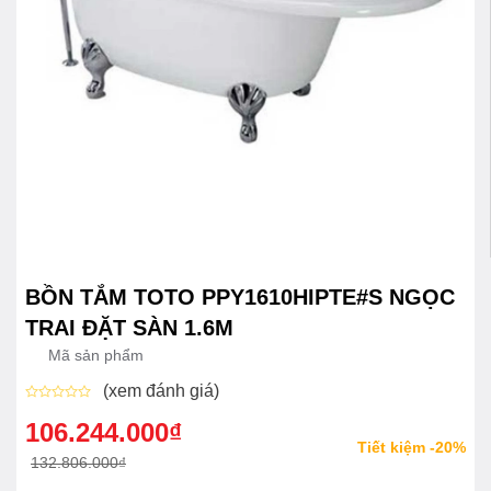
BỒN TẮM TOTO PPY1610HIPTE#S NGỌC
TRAI ĐẶT SÀN 1.6M
Mã sản phẩm
(xem đánh giá)
Được
xếp
106.244.000
₫
Giá
Giá
hạng
Tiết kiệm -20%
0
gốc
hiện
132.806.000
₫
5
sao
là:
tại