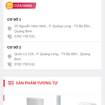
CỬA HÀNG
CƠ SỞ 1
25 Nguyễn Hàm Ninh , P. Quảng Long , TX Ba Đồn ,
Quảng Bình
0782 739 531
CƠ SỞ 2
Quốc Lộ 12A , P. Quảng Long , TX Ba Đồn , Quảng
Bình
0782 739 531
SẢN PHẨM TƯƠNG TỰ
3%