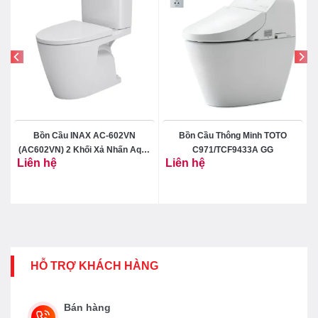
Bồn Cầu INAX AC-602VN
Bồn Cầu Thông Minh TOTO
(AC602VN) 2 Khối Xả Nhấn Aqua
C971/TCF9433A GG
Liên hệ
Liên hệ
Ceramic
₫
HỖ TRỢ KHÁCH HÀNG
Bán hàng