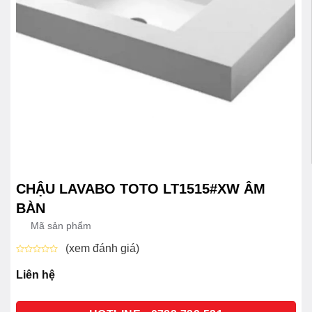
CHẬU LAVABO TOTO LT1515#XW ÂM
BÀN
Mã sản phẩm
(xem đánh giá)
Được
xếp
Liên hệ
hạng
0
5
sao