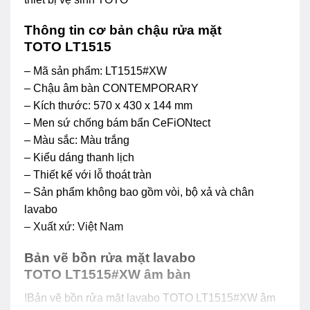
Thông tin cơ bản chậu rửa mặt
TOTO LT1515
– Mã sản phẩm: LT1515#XW
– Chậu âm bàn CONTEMPORARY
– Kích thước: 570 x 430 x 144 mm
– Men sứ chống bám bẩn CeFiONtect
– Màu sắc: Màu trắng
– Kiểu dáng thanh lịch
– Thiết kế với lỗ thoát tràn
– Sản phẩm không bao gồm vòi, bộ xả và chân
lavabo
– Xuất xứ: Việt Nam
Bản vẽ bồn rửa mặt lavabo
TOTO LT1515#XW​ âm bàn
!Bản vẽ bồn rửa mặt lavabo TOTO LT1515#XW​ âm