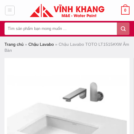
Chuyển
0
đến
nội
Tìm
dung
kiếm:
Trang chủ
»
Chậu Lavabo
»
Chậu Lavabo TOTO LT1515#XW Âm
Bàn