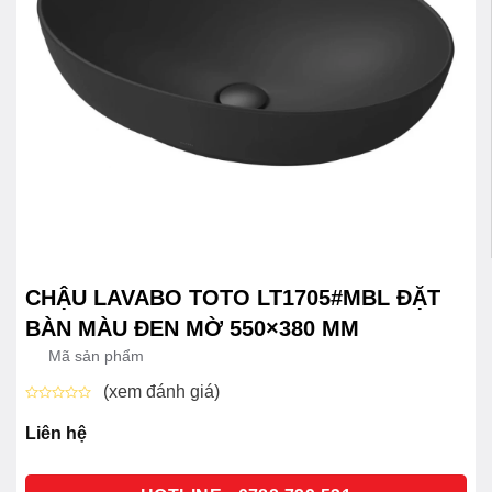
CHẬU LAVABO TOTO LT1705#MBL ĐẶT
BÀN MÀU ĐEN MỜ 550×380 MM
Mã sản phẩm
(xem đánh giá)
Được
xếp
Liên hệ
hạng
0
5
sao