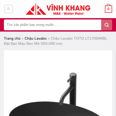
Chuyển
0
đến
nội
Tìm
dung
kiếm:
Trang chủ
»
Chậu Lavabo
»
Chậu Lavabo TOTO LT1705#MBL
Đặt Bàn Màu Đen Mờ 550×380 mm