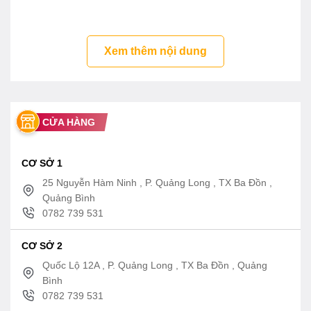
!Bản vẽ bồn rửa mặt lavabo TOTO LT765
Video giới thiệu chậu rửa mặt TOTO
Xem thêm nội dung
L765 âm bàn đá
CỬA HÀNG
CƠ SỞ 1
25 Nguyễn Hàm Ninh , P. Quảng Long , TX Ba Đồn ,
Quảng Bình
0782 739 531
CƠ SỞ 2
Quốc Lộ 12A , P. Quảng Long , TX Ba Đồn , Quảng
Bình
0782 739 531