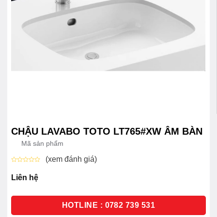
CHẬU LAVABO TOTO LT765#XW ÂM BÀN
Mã sản phẩm
(xem đánh giá)
Được
xếp
Liên hệ
hạng
0
5
sao
HOTLINE : 0782 739 531