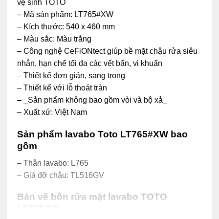
vệ sinh TOTO
– Mã sản phẩm: LT765#XW
– Kích thước: 540 x 460 mm
– Màu sắc: Màu trắng
– Công nghệ CeFiONtect giúp bề mặt chậu rửa siêu
nhẵn, hạn chế tối đa các vết bẩn, vi khuẩn
– Thiết kế đơn giản, sang trọng
– Thiết kế với lỗ thoát tràn
– _Sản phẩm không bao gồm vòi và bộ xả_
– Xuất xứ: Việt Nam
Sản phẩm lavabo Toto LT765#XW bao
gồm
– Thân lavabo: L765
– Giá đỡ chậu: TL516GV
Bản vẽ bồn rửa mặt lavabo TOTO
LT765XW