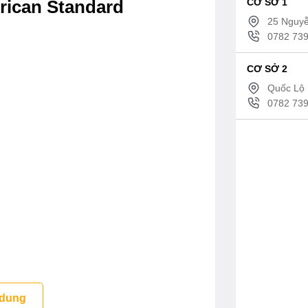
CƠ SỞ 1
rican Standard
25 Nguyễ
0782 739
CƠ SỞ 2
Quốc Lộ 
0782 739
 dung