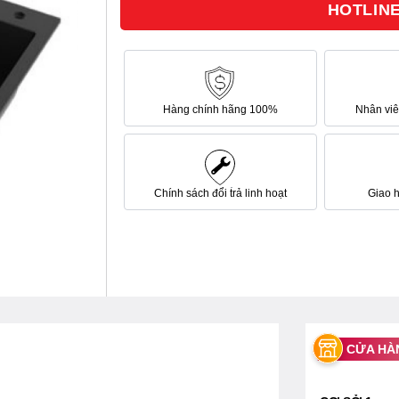
HOTLINE 
sao
Hàng chính hãng 100%
Nhân viên
Chính sách đổi trả linh hoạt
Giao 
CỬA HÀ