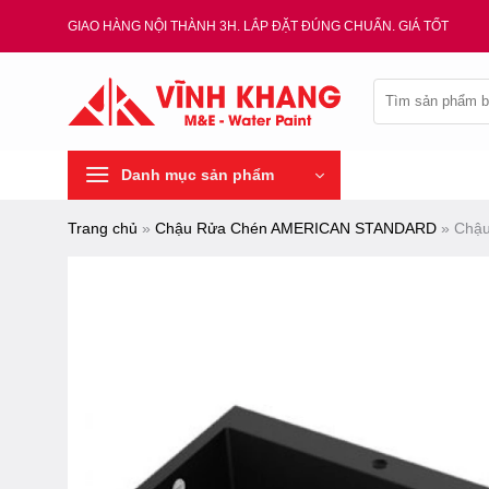
Chuyển
GIAO HÀNG NỘI THÀNH 3H. LẮP ĐẶT ĐÚNG CHUẨN. GIÁ TỐT
đến
nội
Tìm
dung
kiếm:
Danh mục sản phẩm
Trang chủ
»
Chậu Rửa Chén AMERICAN STANDARD
»
Chậu