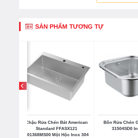
SẢN PHẨM TƯƠNG TỰ
 Aures
Chậu Rửa Chén Bát American
Bồn Rửa Chén G
 2.0
Standard FFASX121
31504SD0 In
101368MS00 Một Hộc Inox 304