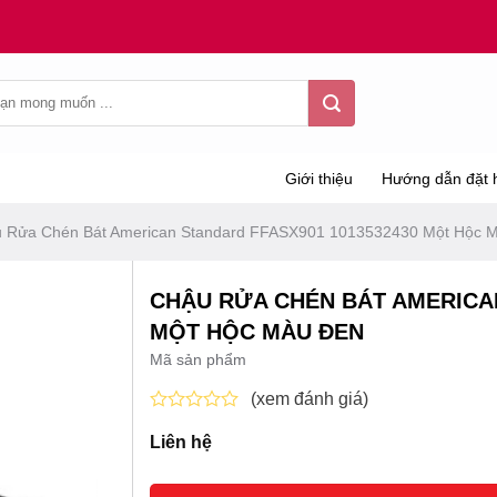
Giới thiệu
Hướng dẫn đặt 
 Rửa Chén Bát American Standard FFASX901 1013532430 Một Hộc 
CHẬU RỬA CHÉN BÁT AMERICAN
MỘT HỘC MÀU ĐEN
Mã sản phẩm
(xem đánh giá)
Được
Liên hệ
xếp
hạng
0
5