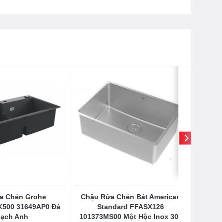
a Chén Grohe
Chậu Rửa Chén Bát American
K500 31649AP0 Đá
Standard FFASX126
ạch Anh
101373MS00 Một Hộc Inox 304