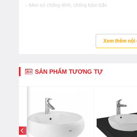
– Men sứ chống dính, chống bám bẩn
Chi tiết lavabo LT4704G19 M
– Thân lavabo: LW4704V
– Bộ ốc cố định: HF7A100U
Xem thêm nội
– Bộ thoát thải : VM5D419V
– Nắp khóa nước: HF6A208
– Phụ kiện thoát thải: D1C0321AZYVV
SẢN PHẨM TƯƠNG TỰ
Bản vẽ bồn rửa mặt TOTO L
Video lavabo đặt bàn Toto L
mờ