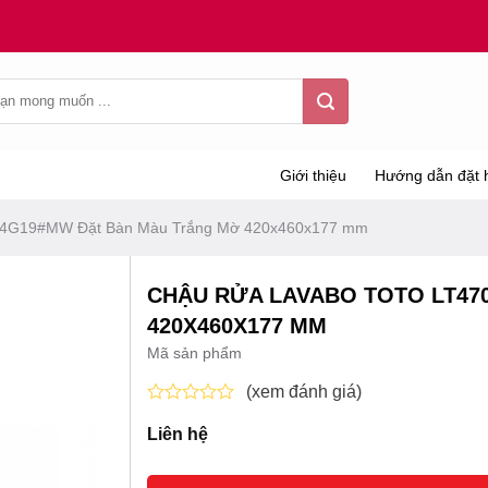
Giới thiệu
Hướng dẫn đặt 
4G19#MW Đặt Bàn Màu Trắng Mờ 420x460x177 mm
CHẬU RỬA LAVABO TOTO LT47
420X460X177 MM
Mã sản phẩm
(xem đánh giá)
Được
Liên hệ
xếp
hạng
0
5