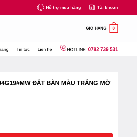
Hỗ trợ mua hàng
Tài khoản
0
GIỎ HÀNG
hàng
Tin tức
Liên hệ
0782 739 531
HOTLINE:
04G19#MW ĐẶT BÀN MÀU TRẮNG MỜ