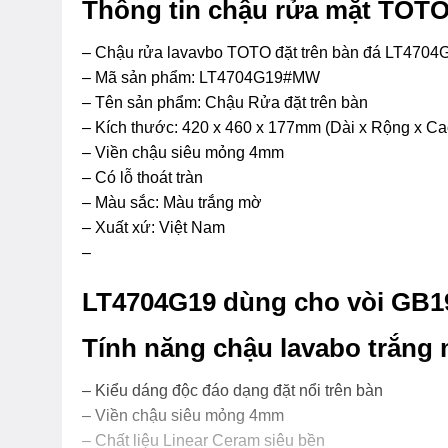
Thông tin chậu rửa mặt T
– Chậu rửa lavavbo TOTO đặt trên bàn đá LT4704G
– Mã sản phẩm: LT4704G19#MW
– Tên sản phẩm: Chậu Rửa đặt trên bàn
– Kích thước: 420 x 460 x 177mm (Dài x Rộng x Ca
– Viền chậu siêu mỏng 4mm
– Có lỗ thoát tràn
– Màu sắc: Màu trắng mờ
– Xuất xứ: Việt Nam
–
LT4704G19 dùng cho vòi GB1
Tính năng chậu lavabo trắn
– Kiểu dáng độc đáo dạng đặt nổi trên bàn
– Viền chậu siêu mỏng 4mm
– Chất liệu Linear Ceram siêu bền