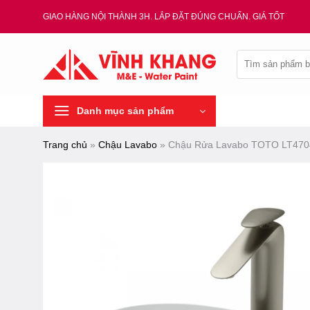
Chuyển
GIAO HÀNG NỘI THÀNH 3H. LẮP ĐẶT ĐÚNG CHUẨN. GIÁ TỐT
đến
nội
Tìm
dung
kiếm:
Danh mục sản phẩm
Trang chủ
»
Chậu Lavabo
»
Chậu Rửa Lavabo TOTO LT470