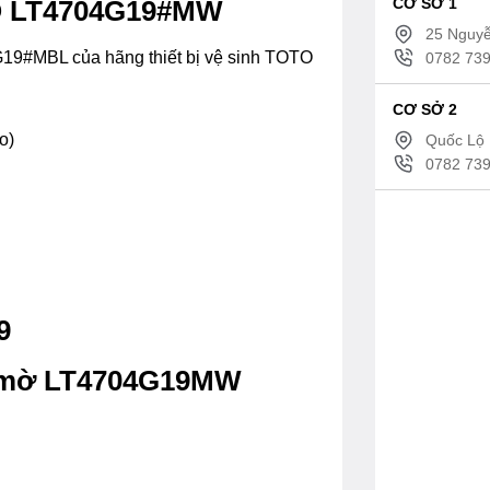
CƠ SỞ 1
OTO LT4704G19#MW
25 Nguyễ
19#MBL của hãng thiết bị vệ sinh TOTO
0782 739
CƠ SỞ 2
o)
Quốc Lộ 
0782 739
9
g mờ LT4704G19MW