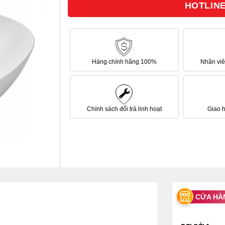
HOTLINE 
sao
Hàng chính hãng 100%
Nhân viên
Chính sách đổi trả linh hoạt
Giao 
CỬA HÀ