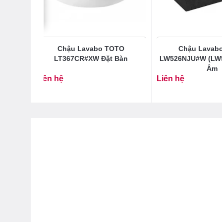
23S#XW
Chậu Lavabo TOTO
Chậu Lavab
n
LT367CR#XW Đặt Bàn
LW526NJU#W (LW
Âm
Liên hệ
Liên hệ