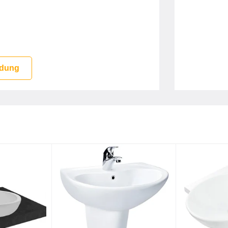
W bao gồm
 dung
T4704G19#MW
T4704G19 MW màu trắng