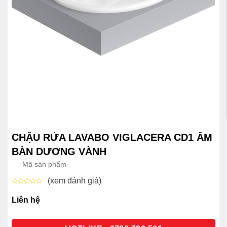
CHẬU RỬA LAVABO VIGLACERA CD1 ÂM
BÀN DƯƠNG VÀNH
Mã sản phẩm
(xem đánh giá)
Được
xếp
Liên hệ
hạng
0
5
sao