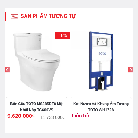
SẢN PHẨM TƯƠNG TỰ
-18%
Bồn Cầu TOTO MS885DT8 Một
Két Nước Và Khung Âm Tường
Khối Nắp TC600VS
TOTO WH172A
9.620.000
₫
Liên hệ
11.733.000
₫
Giá
Giá
gốc
hiện
là:
tại
11.733.000₫.
là:
9.620.000₫.