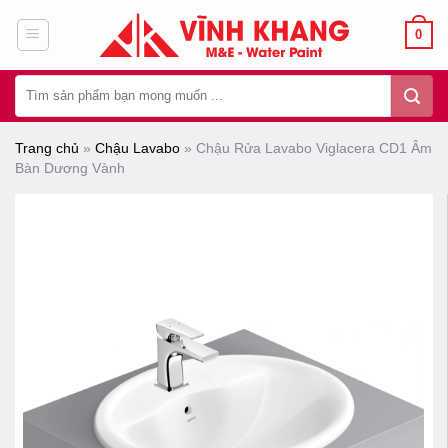
Chuyển
0
đến
nội
Tìm
dung
kiếm:
Trang chủ
»
Chậu Lavabo
»
Chậu Rửa Lavabo Viglacera CD1 Âm
Bàn Dương Vành