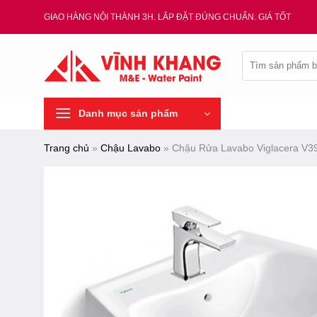
Chuyển
GIAO HÀNG NỘI THÀNH 3H. LẮP ĐẶT ĐÚNG CHUẨN. GIÁ TỐT
đến
nội
Tìm
dung
kiếm:
Danh mục sản phẩm
Trang chủ
»
Chậu Lavabo
»
Chậu Rửa Lavabo Viglacera V3