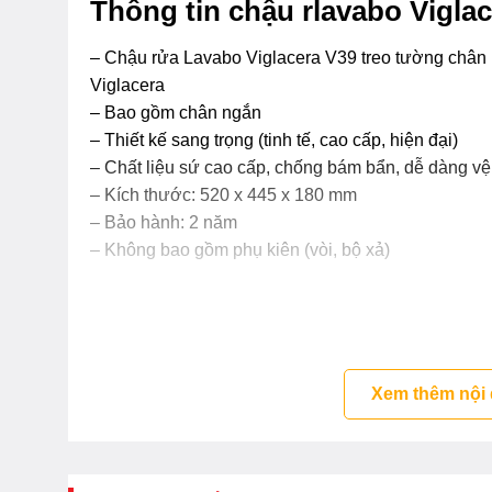
Thông tin chậu rlavabo Vigla
– Chậu rửa Lavabo Viglacera V39 treo tường chân l
Viglacera
– Bao gồm chân ngắn
– Thiết kế sang trọng (tinh tế, cao cấp, hiện đại)
– Chất liệu sứ cao cấp, chống bám bẩn, dễ dàng vệ
– Kích thước: 520 x 445 x 180 mm
– Bảo hành: 2 năm
– Không bao gồm phụ kiên (vòi, bộ xả)
Xem thêm nội