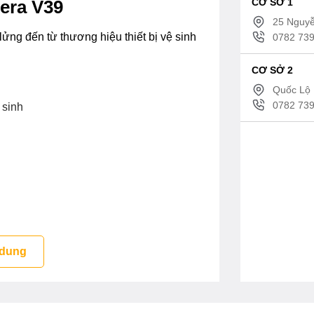
CƠ SỞ 1
cera V39
25 Nguyễ
ửng đến từ thương hiệu thiết bị vệ sinh
0782 739
CƠ SỞ 2
Quốc Lộ 
0782 739
 sinh
 dung