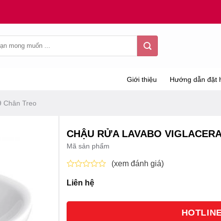
Giới thiệu
Hướng dẫn đặt 
9 Chân Treo
CHẬU RỬA LAVABO VIGLACERA
Mã sản phẩm
(xem đánh giá)
Được
Liên hệ
xếp
hạng
0
5
HOTLINE 
sao