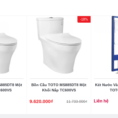
-18%
S885DT8 Một
Bồn Cầu TOTO MS885DT8 Một
Két Nước V
C600VS
Khối Nắp TC600VS
TOT
9.620.000
₫
Liên hệ
11.733.000
₫
Giá
Giá
gốc
hiện
là:
tại
11.733.000₫.
là:
9.620.000₫.