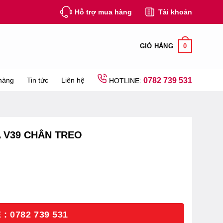
Hỗ trợ mua hàng
Tài khoản
0
GIỎ HÀNG
hàng
Tin tức
Liên hệ
0782 739 531
HOTLINE:
 V39 CHÂN TREO
: 0782 739 531