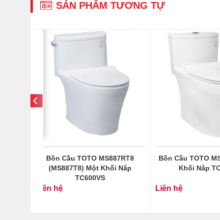
SẢN PHẨM TƯƠNG TỰ
-33%
9VAN
Bồn Cầu TOTO MS887RT8
Bồn Cầu TOTO M
Aqua
(MS887T8) Một Khối Nắp
Khối Nắp T
TC600VS
Liên hệ
Liên hệ
50.000
₫