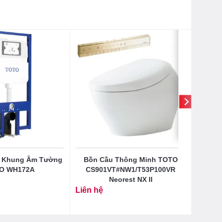
à Khung Âm Tường
Bồn Cầu Thông Minh TOTO
O WH172A
CS901VT#NW1/T53P100VR
Neorest NX II
Liên hệ