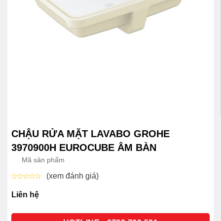
CHẬU RỬA MẶT LAVABO GROHE
3970900H EUROCUBE ÂM BÀN
Mã sản phẩm
(xem đánh giá)
Được
xếp
Liên hệ
hạng
0
5
sao