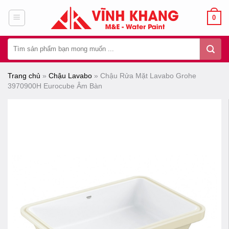
Chuyển
0
đến
nội
Tìm
dung
kiếm:
Trang chủ
»
Chậu Lavabo
»
Chậu Rửa Mặt Lavabo Grohe
3970900H Eurocube Âm Bàn