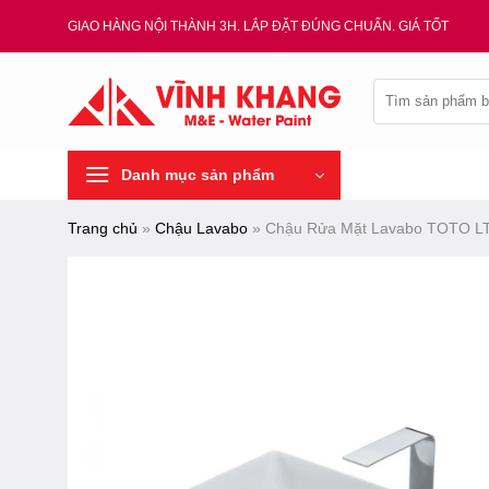
Chuyển
GIAO HÀNG NỘI THÀNH 3H. LẮP ĐẶT ĐÚNG CHUẨN. GIÁ TỐT
đến
nội
Tìm
dung
kiếm:
Danh mục sản phẩm
Trang chủ
»
Chậu Lavabo
»
Chậu Rửa Mặt Lavabo TOTO L