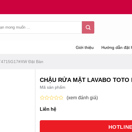
Giới thiệu
Hướng dẫn đặt 
T4715G17#XW Đặt Bàn
CHẬU RỬA MẶT LAVABO TOTO 
Mã sản phẩm
(xem đánh giá)
Được
Liên hệ
xếp
hạng
0
5
HOTLINE 
sao