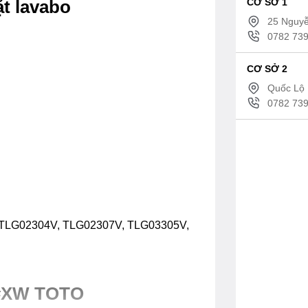
CƠ SỞ 1
t lavabo
25 Nguyễ
0782 739
CƠ SỞ 2
Quốc Lộ 
0782 739
, TLG02304V, TLG02307V, TLG03305V,
7#XW TOTO