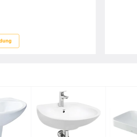
CT
LT4715G17XW
 dung