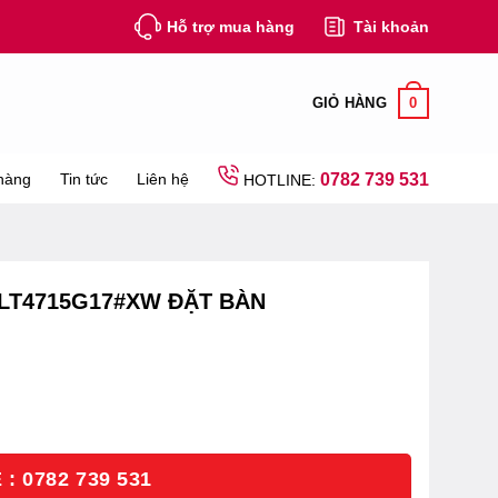
Hỗ trợ mua hàng
Tài khoản
0
GIỎ HÀNG
hàng
Tin tức
Liên hệ
0782 739 531
HOTLINE:
LT4715G17#XW ĐẶT BÀN
: 0782 739 531