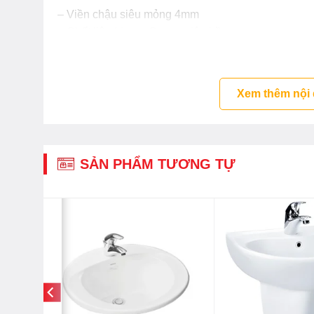
– Viền chậu siêu mỏng 4mm
– Chất liệu Linear Ceram siêu bền
– Men sứ chống dính, chống bám bẩn CEFIONTE
Bản vẽ chậu rửa mặt TOTO 
Xem thêm nội
SẢN PHẨM TƯƠNG TỰ