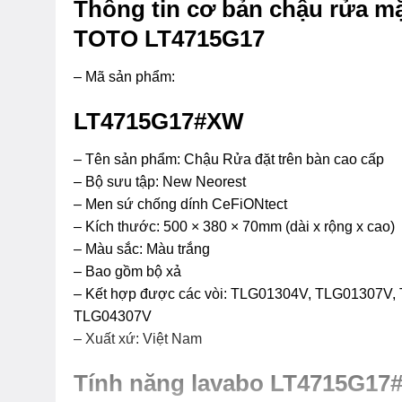
Thông tin cơ bản chậu rửa mặ
TOTO LT4715G17
– Mã sản phẩm:
LT4715G17#XW
– Tên sản phẩm: Chậu Rửa đặt trên bàn cao cấp
– Bộ sưu tập: New Neorest
– Men sứ chống dính CeFiONtect
– Kích thước: 500 × 380 × 70mm (dài x rộng x cao)
– Màu sắc: Màu trắng
– Bao gồm bộ xả
– Kết hợp được các vòi: TLG01304V, TLG01307V
TLG04307V
– Xuất xứ: Việt Nam
Tính năng lavabo LT4715G1