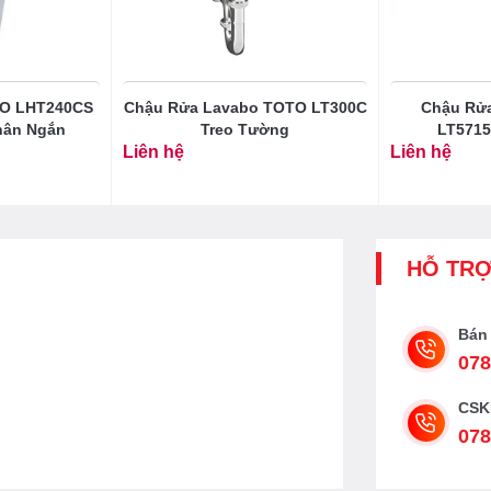
TO LHT240CS
Chậu Rửa Lavabo TOTO LT300C
Chậu Rử
hân Ngắn
Treo Tường
LT5715
Liên hệ
Liên hệ
HỖ TR
Bán
078
CSK
078