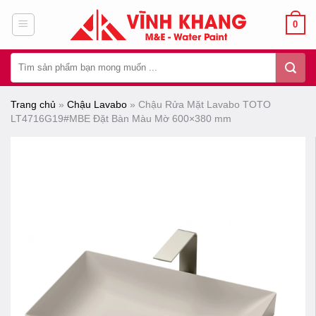
Chuyển
0
đến
nội
Tìm
dung
kiếm:
Trang chủ
»
Chậu Lavabo
»
Chậu Rửa Mặt Lavabo TOTO
LT4716G19#MBE Đặt Bàn Màu Mờ 600×380 mm