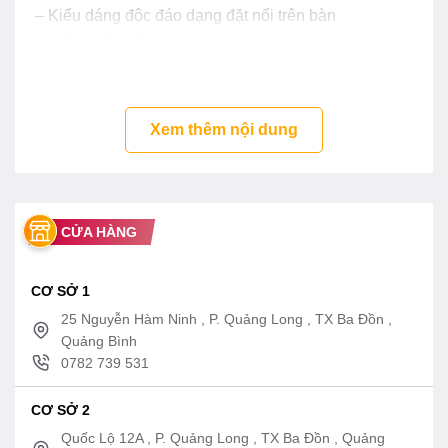
– Kiểu dáng độc đáo dạng đặt nổi trên bàn
– Viền chậu siêu mỏng 4mm
– Chất liệu Linear Ceram siêu bền
– Men sứ chống dính, chống bám bẩn
Xem thêm nội dung
Chi tiết lavabo LT4716G19MBE bao gồm
– Thân lavabo: LW4716V
– Bộ ốc cố định: HF7A100U
– Bộ thoát thải : VM5D419V
CỬA HÀNG
Bản vẽ kích thước chậu rửa mặt TOTO
LT4716 G19 MBE
CƠ SỞ 1
25 Nguyễn Hàm Ninh , P. Quảng Long , TX Ba Đồn ,
Quảng Bình
0782 739 531
CƠ SỞ 2
Quốc Lộ 12A , P. Quảng Long , TX Ba Đồn , Quảng