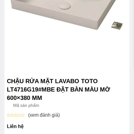
CHẬU RỬA MẶT LAVABO TOTO
LT4716G19#MBE ĐẶT BÀN MÀU MỜ
600×380 MM
Mã sản phẩm
(xem đánh giá)
Được
xếp
Liên hệ
hạng
0