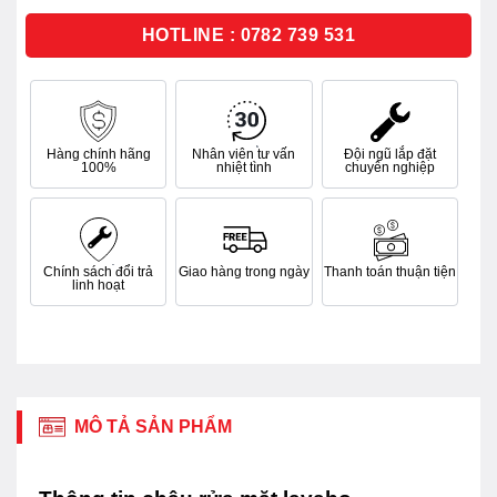
5
sao
HOTLINE : 0782 739 531
Hàng chính hãng
Nhân viên tư vấn
Đội ngũ lắp đặt
100%
nhiệt tình
chuyên nghiệp
Chính sách đổi trả
Giao hàng trong ngày
Thanh toán thuận tiện
linh hoạt
MÔ TẢ SẢN PHẨM