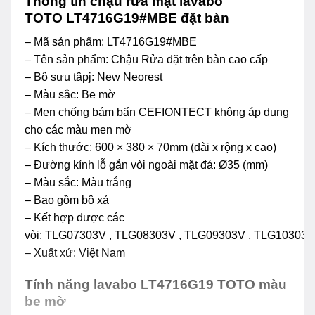
Thông tin chậu rửa mặt lavabo
TOTO LT4716G19#MBE đặt bàn
– Mã sản phẩm: LT4716G19#MBE
– Tên sản phẩm: Chậu Rửa đặt trên bàn cao cấp
– Bộ sưu tâpj: New Neorest
– Màu sắc: Be mờ
– Men chống bám bẩn CEFIONTECT không áp dụng
cho các màu men mờ
– Kích thước: 600 × 380 × 70mm (dài x rộng x cao)
– Đường kính lỗ gắn vòi ngoài mặt đá: Ø35 (mm)
– Màu sắc: Màu trắng
– Bao gồm bộ xả
– Kết hợp được các
vòi: TLG07303V , TLG08303V , TLG09303V , TLG10303V
– Xuất xứ: Việt Nam
Tính năng lavabo LT4716G19 TOTO màu
be mờ