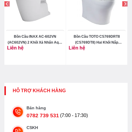
Bồn Cầu INAX AC-602VN
Bồn Cầu TOTO CS769DRT8
(AC602VN) 2 Khối Xả Nhấn Aqua
(CS769DT8) Hai Khối Nắp
Liên hệ
Liên hệ
Ceramic
TC600VS
HỖ TRỢ KHÁCH HÀNG
Bán hàng
0782 739 531
(7:00 - 17:30)
CSKH