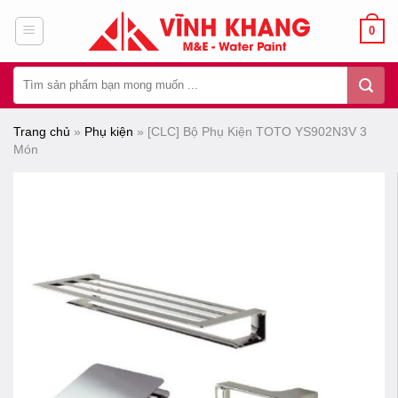
Chuyển
0
đến
nội
Tìm
dung
kiếm:
Trang chủ
»
Phụ kiện
»
[CLC] Bộ Phụ Kiện TOTO YS902N3V 3
Món