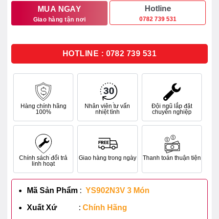
10.520.000₫.
là:
Hotline
MUA NGAY
0782 739 531
Giao hàng tận nơi
6.312.000₫.
HOTLINE : 0782 739 531
Hàng chính hãng
Nhân viên tư vấn
Đội ngũ lắp đặt
100%
nhiệt tình
chuyên nghiệp
Chính sách đổi trả
Giao hàng trong ngày
Thanh toán thuận tiện
linh hoạt
Mã Sản Phẩm
:
YS902N3V 3 Món
Xuất Xứ
:
Chính Hãng