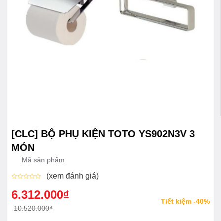
[CLC] BỘ PHỤ KIỆN TOTO YS902N3V 3
MÓN
Mã sản phẩm
(xem đánh giá)
Được
xếp
6.312.000
₫
Giá
Giá
hạng
Tiết kiệm -40%
0
gốc
hiện
10.520.000
₫
5
sao
là:
tại