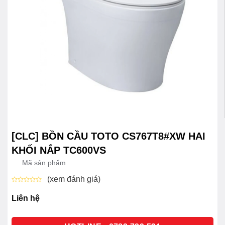
[CLC] BỒN CẦU TOTO CS767T8#XW HAI
KHỐI NẮP TC600VS
Mã sản phẩm
(xem đánh giá)
Được
xếp
Liên hệ
hạng
0
5
sao