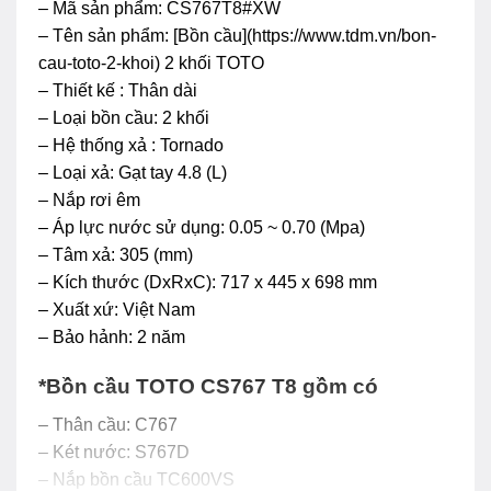
– Mã sản phẩm: CS767T8#XW
– Tên sản phẩm: [Bồn cầu](https://www.tdm.vn/bon-
cau-toto-2-khoi) 2 khối TOTO
– Thiết kế : Thân dài
– Loại bồn cầu: 2 khối
– Hệ thống xả : Tornado
– Loại xả: Gạt tay 4.8 (L)
– Nắp rơi êm
– Áp lực nước sử dụng: 0.05 ~ 0.70 (Mpa)
– Tâm xả: 305 (mm)
– Kích thước (DxRxC): 717 x 445 x 698 mm
– Xuất xứ: Việt Nam
– Bảo hảnh: 2 năm
*Bồn cầu TOTO CS767 T8 gồm có
– Thân cầu: C767
– Két nước: S767D
– Nắp bồn cầu TC600VS