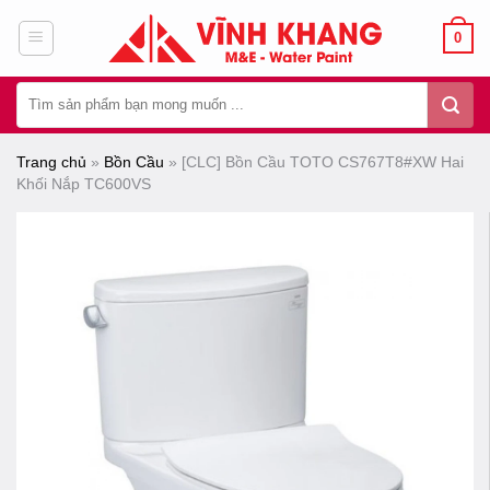
Chuyển
0
đến
nội
Tìm
dung
kiếm:
Trang chủ
»
Bồn Cầu
»
[CLC] Bồn Cầu TOTO CS767T8#XW Hai
Khối Nắp TC600VS