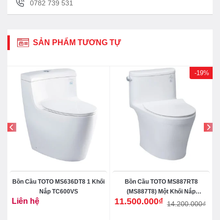
0782 739 531
ve-bon-cau-toto-cs767T8.JPG)
SẢN PHẨM TƯƠNG TỰ
-19%
Bồn Cầu TOTO MS636DT8 1 Khối
Bồn Cầu TOTO MS887RT8
Nắp TC600VS
(MS887T8) Một Khối Nắp
11.500.000
₫
Liên hệ
TC600VS
14.200.000
₫
Giá
Giá
gốc
hiện
là:
tại