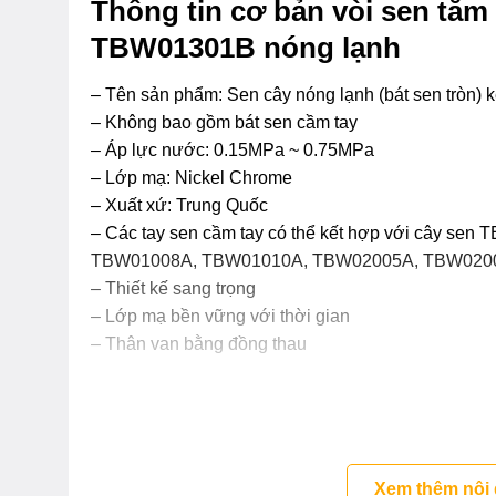
Thông tin cơ bản vòi sen tắ
TBW01301B nóng lạnh
– Tên sản phẩm: Sen cây nóng lạnh (bát sen tròn) 
– Không bao gồm bát sen cầm tay
– Áp lực nước: 0.15MPa ~ 0.75MPa
– Lớp mạ: Nickel Chrome
– Xuất xứ: Trung Quốc
– Các tay sen cầm tay có thể kết hợp với cây 
TBW01008A, TBW01010A, TBW02005A, TBW020
– Thiết kế sang trọng
– Lớp mạ bền vững với thời gian
– Thân van bằng đồng thau
Xem thêm nội