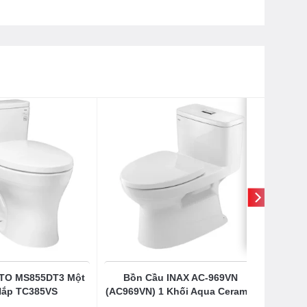
OTO MS855DT3 Một
Bồn Cầu INAX AC-969VN
Nắp TC385VS
(AC969VN) 1 Khối Aqua Ceramic