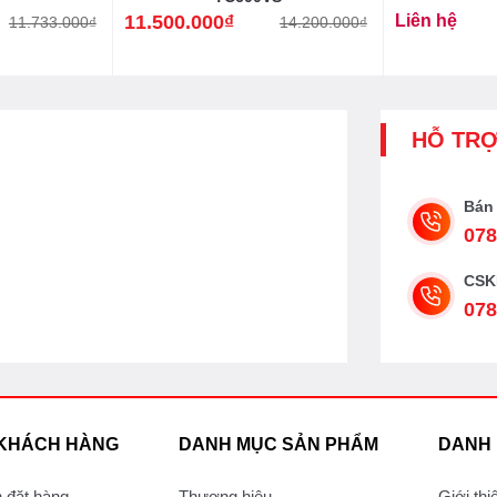
11.500.000
₫
Liên hệ
11.733.000
₫
14.200.000
₫
Giá
Giá
gốc
hiện
là:
tại
14.200.000₫.
là:
11.500.000₫.
HỖ TR
Bán
078
CSK
078
 KHÁCH HÀNG
DANH MỤC SẢN PHẨM
DANH
 đặt hàng
Thương hiệu
Giới thi