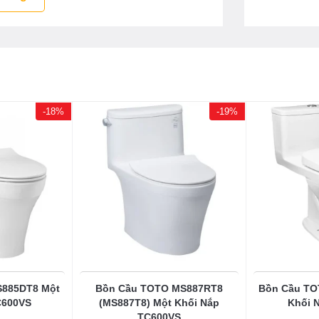
-18%
-19%
S885DT8 Một
Bồn Cầu TOTO MS887RT8
Bồn Cầu T
C600VS
(MS887T8) Một Khối Nắp
Khối 
TC600VS