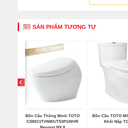
SẢN PHẨM TƯƠNG TỰ
DT2 1
Bồn Cầu Thông Minh TOTO
Bồn Cầu TOTO M
S
CS901VT#NW1/T53P100VR
Khối Nắp T
Neorest NX II