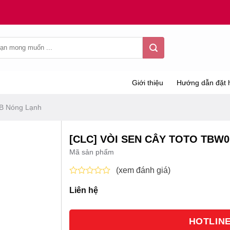
Giới thiệu
Hướng dẫn đặt 
B Nóng Lạnh
[CLC] VÒI SEN CÂY TOTO TBW
Mã sản phẩm
(xem đánh giá)
Được
Liên hệ
xếp
hạng
0
5
HOTLINE 
sao