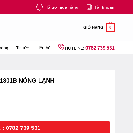
Hỗ trợ mua hàng
Tài khoản
0
GIỎ HÀNG
hàng
Tin tức
Liên hệ
0782 739 531
HOTLINE:
01301B NÓNG LẠNH
: 0782 739 531