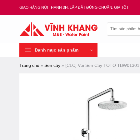
Chuyển
GIAO HÀNG NỘI THÀNH 3H. LẮP ĐẶT ĐÚNG CHUẨN. GIÁ TỐT
đến
nội
Tìm
dung
kiếm:
Danh mục sản phẩm
Trang chủ
»
Sen cây
»
[CLC] Vòi Sen Cây TOTO TBW01301