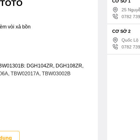
CƠ SỞ 1
m TOTO
25 Nguyễ
0782 739
kèm vòi xả bồn
CƠ SỞ 2
Quốc Lộ 
0782 739
sen TBW01301B: DGH104ZR, DGH108ZR,
06A, TBW02017A, TBW03002B
 dung