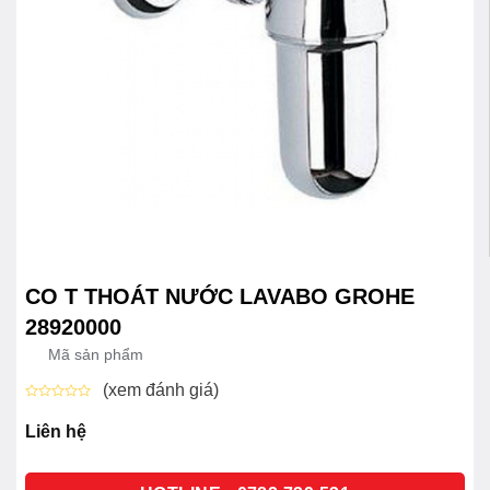
CO T THOÁT NƯỚC LAVABO GROHE
28920000
Mã sản phẩm
(xem đánh giá)
Được
xếp
Liên hệ
hạng
0
5
sao