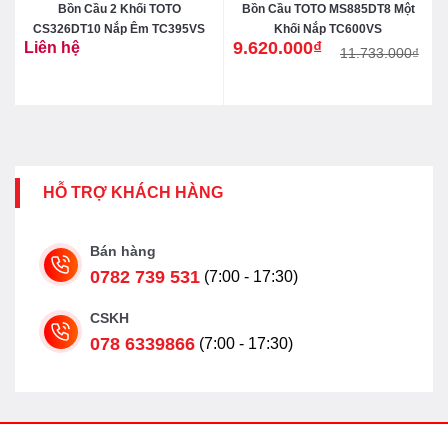
i
Bồn Cầu 2 Khối TOTO
Bồn Cầu TOTO MS885DT8 Một
CS326DT10 Nắp Êm TC395VS
Khối Nắp TC600VS
9.620.000
₫
Liên hệ
11.733.000
₫
Giá
Giá
gốc
hiện
là:
tại
11.733.000₫.
là:
9.620.000₫.
HỖ TRỢ KHÁCH HÀNG
Bán hàng
0782 739 531
(7:00 - 17:30)
CSKH
078 6339866
(7:00 - 17:30)