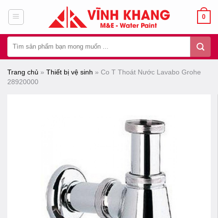
Chuyển
0
đến
nội
Tìm
dung
kiếm:
Trang chủ
»
Thiết bị vệ sinh
»
Co T Thoát Nước Lavabo Grohe
28920000