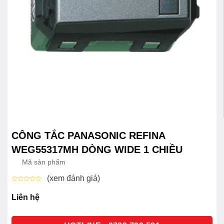
CÔNG TẮC PANASONIC REFINA
WEG55317MH DÒNG WIDE 1 CHIỀU
Mã sản phẩm
(xem đánh giá)
Được
xếp
Liên hệ
hạng
0
5
sao