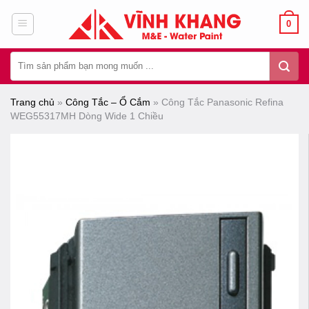
Chuyển
0
đến
nội
Tìm
dung
kiếm:
Trang chủ
»
Công Tắc – Ổ Cắm
»
Công Tắc Panasonic Refina
WEG55317MH Dòng Wide 1 Chiều