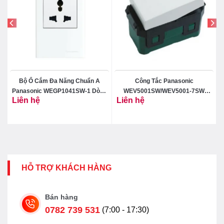
Bộ Ổ Cắm Đa Năng Chuẩn A
Công Tắc Panasonic
Panasonic WEGP1041SW-1 Dòng
WEV5001SW/WEV5001-7SW
Liên hệ
Liên hệ
Wide
Dòng Wide 1 Chiều
HỖ TRỢ KHÁCH HÀNG
Bán hàng
0782 739 531
(7:00 - 17:30)