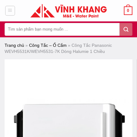
Chuyển
0
đến
nội
Tìm
dung
kiếm:
Trang chủ
»
Công Tắc – Ổ Cắm
»
Công Tắc Panasonic
WEVH5531K/WEVH5531-7K Dòng Halumie 1 Chiều