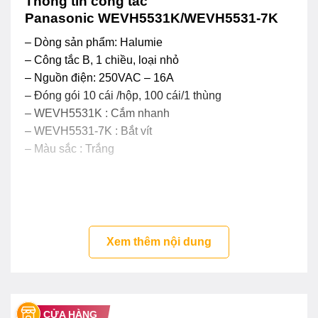
Thông tin công tắc
Panasonic WEVH5531K/WEVH5531-7K
– Dòng sản phẩm: Halumie
– Công tắc B, 1 chiều, loại nhỏ
– Nguồn điện: 250VAC – 16A
– Đóng gói 10 cái /hộp, 100 cái/1 thùng
– WEVH5531K : Cắm nhanh
– WEVH5531-7K : Bắt vít
– Màu sắc : Trắng
Xem thêm nội dung
CỬA HÀNG