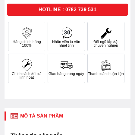
5
sao
HOTLINE : 0782 739 531
Hàng chính hãng
Nhân viên tư vấn
Đội ngũ lắp đặt
100%
nhiệt tình
chuyên nghiệp
Chính sách đổi trả
Giao hàng trong ngày
Thanh toán thuận tiện
linh hoạt
MÔ TẢ SẢN PHẨM