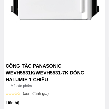
CÔNG TẮC PANASONIC
WEVH5531K/WEVH5531-7K DÒNG
HALUMIE 1 CHIỀU
Mã sản phẩm
(xem đánh giá)
Được
xếp
Liên hệ
hạng
0