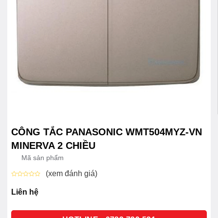
CÔNG TẮC PANASONIC WMT504MYZ-VN
MINERVA 2 CHIỀU
Mã sản phẩm
(xem đánh giá)
Được
xếp
Liên hệ
hạng
0
5
sao