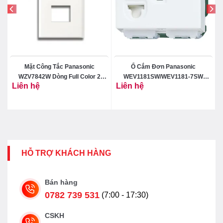
D
Mặt Công Tắc Panasonic
Ổ Cắm Đơn Panasonic
WZV7842W Dòng Full Color 2
WEV1181SW/WEV1181-7SW
Liên hệ
Liên hệ
Thiết Bị
Dòng Wide
HỖ TRỢ KHÁCH HÀNG
Bán hàng
0782 739 531
(7:00 - 17:30)
CSKH