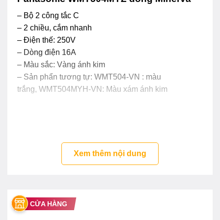
– Bộ 2 công tắc C
– 2 chiều, cắm nhanh
– Điện thế: 250V
– Dòng điện 16A
– Màu sắc: Vàng ánh kim
– Sản phẩn tương tự: WMT504-VN : màu
trắng, WMT504MYH-VN: Màu xám ánh kim
Xem thêm nội dung
CỬA HÀNG