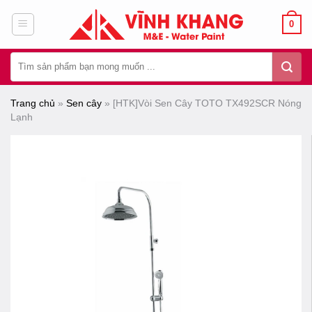
Chuyển
0
đến
nội
Tìm
dung
kiếm:
Trang chủ
»
Sen cây
»
[HTK]Vòi Sen Cây TOTO TX492SCR Nóng
Lạnh