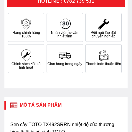
HOTLINE : 0782 739 531
Hàng chính hãng
Nhân viên tư vấn
Đội ngũ lắp đặt
100%
nhiệt tình
chuyên nghiệp
Chính sách đổi trả
Giao hàng trong ngày
Thanh toán thuận tiện
linh hoạt
MÔ TẢ SẢN PHẨM
Sen cây TOTO TX492SRRN nhiệt độ của thương
hiệu thiết bị vệ sinh TOTO