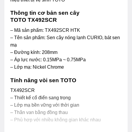
Thông tin cơ bản sen cây
TOTO TX492SCR
– Mã sản phẩm: TX492SCR HTK
– Tên sản phẩm: Sen cây nóng lạnh CURIO, bát sen
mạ
– Đường kính: 208mm
– Áp lực nước: 0.15MPa ~ 0.75MPa
– Lớp mạ: Nickel Chrome
Tính năng vòi sen TOTO
TX492SCR
– Thiết kế cổ điển sang trọng
– Lớp mạ bền vững với thời gian
– Thân van bằng đồng thau
– Phù hợp với nhiều không gian khác nhau