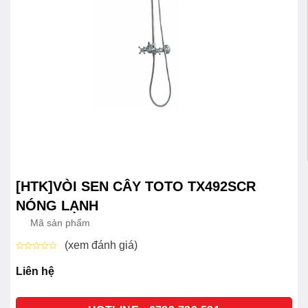
[HTK]VÒI SEN CÂY TOTO TX492SCR
NÓNG LẠNH
Mã sản phẩm
(xem đánh giá)
Được
xếp
Liên hệ
hạng
0
5
sao