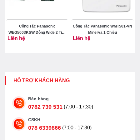
Công Tắc Panasonic
Công Tắc Panasonic WMT501-VN
X
WEG5003KSW Dòng Wide 2 Tiếp
Minerva 1 Chiều
Liên hệ
Liên hệ
Điểm
HỖ TRỢ KHÁCH HÀNG
Bán hàng
0782 739 531
(7:00 - 17:30)
CSKH
078 6339866
(7:00 - 17:30)