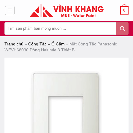
Chuyển
0
đến
nội
Tìm
dung
kiếm:
Trang chủ
»
Công Tắc – Ổ Cắm
»
Mặt Công Tắc Panasonic
WEVH68030 Dòng Halumie 3 Thiết Bị