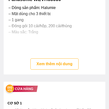
– Dòng sản phẩm: Halumie
– Mặt dùng cho 3 thiết bị
– 1 gang
– Đóng gói 10 cái/hộp, 200 cái/thùng
– Màu sắc: Trắng
Xem thêm nội dung
CỬA HÀNG
CƠ SỞ 1