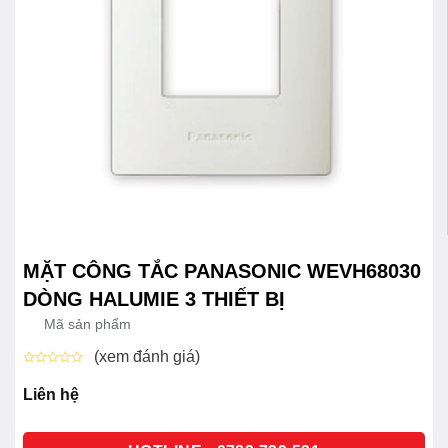
MẶT CÔNG TẮC PANASONIC WEVH68030
DÒNG HALUMIE 3 THIẾT BỊ
Mã sản phẩm
(xem đánh giá)
Được
xếp
Liên hệ
hạng
0
5
sao