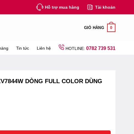
Hỗ trợ mua hàng
Tài khoản
0
GIỎ HÀNG
hàng
Tin tức
Liên hệ
0782 739 531
HOTLINE:
ZV7844W DÒNG FULL COLOR DÙNG