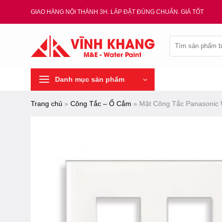
Chuyển
GIAO HÀNG NỘI THÀNH 3H. LẮP ĐẶT ĐÚNG CHUẨN. GIÁ TỐT
đến
nội
Tìm
dung
kiếm:
Danh mục sản phẩm
Trang chủ
»
Công Tắc – Ổ Cắm
»
Mặt Công Tắc Panasonic 