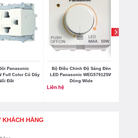
Đôi Panasonic
Bộ Điều Chỉnh Độ Sáng Đèn
Full Color Có Dây
LED Panasonic WEG57912SW
Nối Đất
Dòng Wide
Liên hệ
Ợ KHÁCH HÀNG