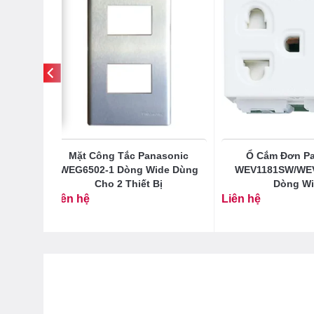
ic
Mặt Công Tắc Panasonic
Ổ Cắm Đơn Pa
 2 Tiếp
WEG6502-1 Dòng Wide Dùng
WEV1181SW/WE
Cho 2 Thiết Bị
Dòng W
Liên hệ
Liên hệ