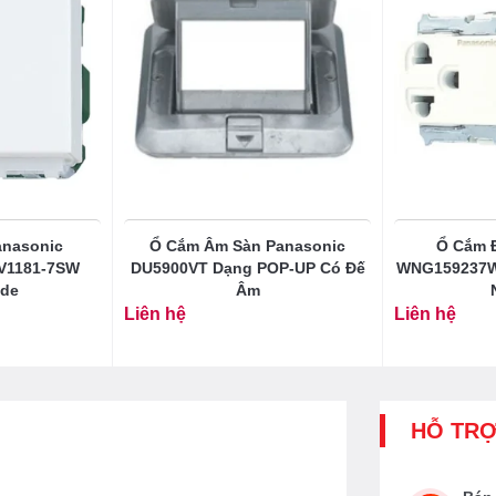
nasonic
Ổ Cắm Âm Sàn Panasonic
Ổ Cắm 
V1181-7SW
DU5900VT Dạng POP-UP Có Đế
WNG159237W 
ide
Âm
Liên hệ
Liên hệ
HỖ TR