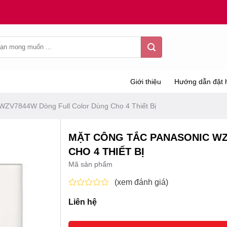
Giới thiệu
Hướng dẫn đặt 
WZV7844W Dòng Full Color Dùng Cho 4 Thiết Bị
MẶT CÔNG TẮC PANASONIC W
CHO 4 THIẾT BỊ
Mã sản phẩm
(xem đánh giá)
Được
Liên hệ
xếp
hạng
0
5