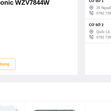
CƠ SỞ 1
asonic WZV7844W
25 Nguyễ
0782 739
CƠ SỞ 2
Quốc Lộ 
0782 739
 dung