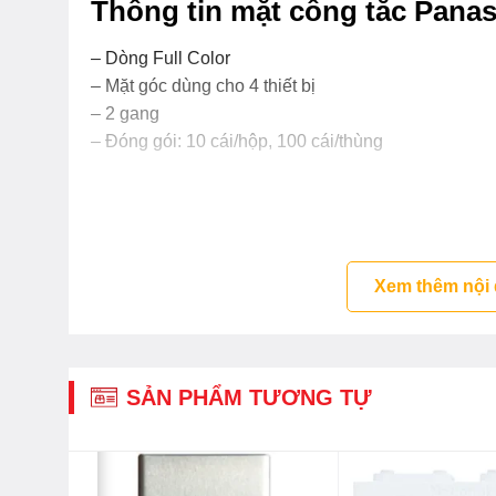
Thông tin mặt công tắc Pan
– Dòng Full Color
– Mặt góc dùng cho 4 thiết bị
– 2 gang
– Đóng gói: 10 cái/hộp, 100 cái/thùng
Xem thêm nội
SẢN PHẨM TƯƠNG TỰ