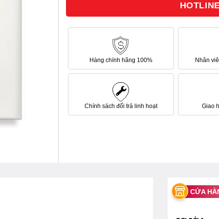
HOTLINE 
sao
Hàng chính hãng 100%
Nhân viên
Chính sách đổi trả linh hoạt
Giao 
CỬA HÀ