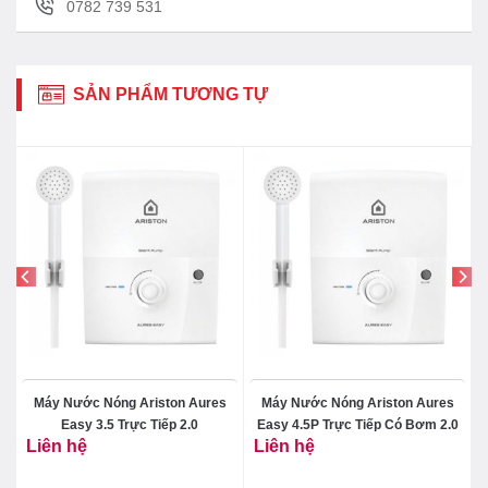
0782 739 531
đun thông minh
Màn hình hiển thị LED, hiển thị nhiệt độ
SẢN PHẨM TƯƠNG TỰ
Sản phẩm chính hãng được cung cấp tại đại lý
0
Máy Nước Nóng Ariston Aures
Máy Nước Nóng Ariston Aures
Easy 3.5 Trực Tiếp 2.0
Easy 4.5P Trực Tiếp Có Bơm 2.0
Liên hệ
Liên hệ