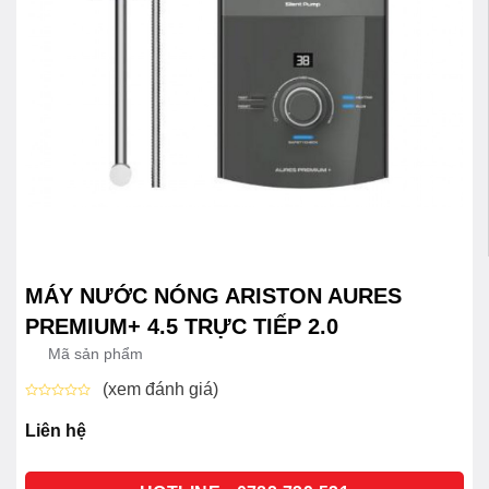
MÁY NƯỚC NÓNG ARISTON AURES
PREMIUM+ 4.5 TRỰC TIẾP 2.0
Mã sản phẩm
(xem đánh giá)
Được
xếp
Liên hệ
hạng
0
5
sao