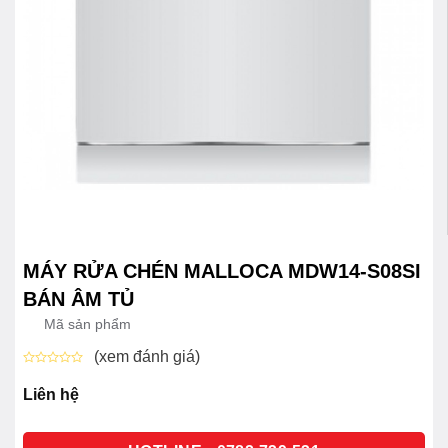
MÁY RỬA CHÉN MALLOCA MDW14-S08SI
BÁN ÂM TỦ
Mã sản phẩm
(xem đánh giá)
Được
xếp
Liên hệ
hạng
0
5
sao