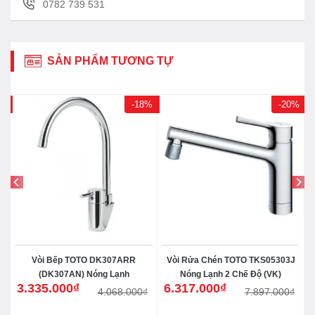
0782 739 531
SẢN PHẨM TƯƠNG TỰ
7%
-18%
-20%
V
Vòi Bếp TOTO DK307ARR
Vòi Rửa Chén TOTO TKS05303J
(DK307AN) Nóng Lạnh
Nóng Lạnh 2 Chế Độ (VK)
3.335.000
₫
6.317.000
₫
₫
4.068.000
₫
7.897.000
₫
Giá
Giá
Giá
Giá
gốc
hiện
gốc
hiện
là:
tại
là:
tại