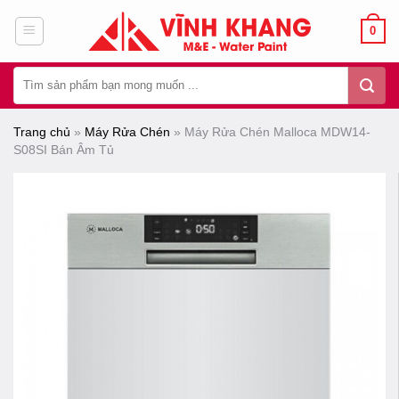
Chuyển
0
đến
nội
Tìm
dung
kiếm:
Trang chủ
»
Máy Rửa Chén
»
Máy Rửa Chén Malloca MDW14-
S08SI Bán Âm Tủ