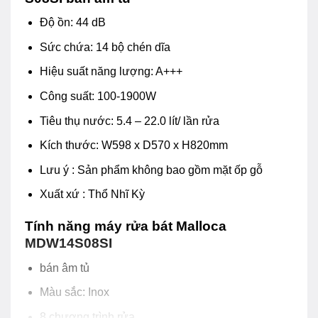
Độ ồn: 44 dB
Sức chứa: 14 bộ chén dĩa
Hiệu suất năng lượng: A+++
Công suất: 100-1900W
Tiêu thụ nước: 5.4 – 22.0 lít/ lần rửa
Kích thước: W598 x D570 x H820mm
Lưu ý : Sản phẩm không bao gồm mặt ốp gỗ
Xuất xứ : Thổ Nhĩ Kỳ
Tính năng máy rửa bát Malloca
MDW14S08SI
bán âm tủ
Màu sắc: Inox
8 chương trình rửa