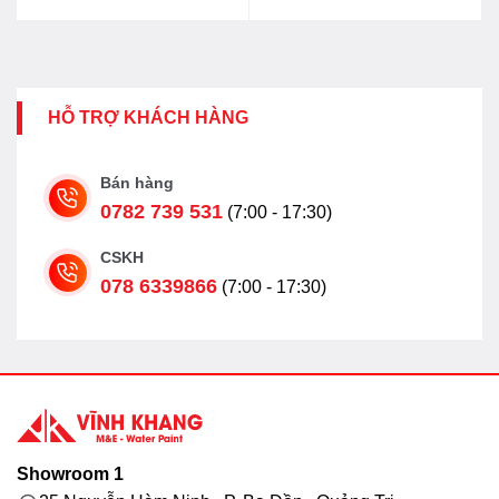
4.068.000₫.
là:
7.897.000₫.
là:
3.335.000₫.
6.317.000₫.
HỖ TRỢ KHÁCH HÀNG
Bán hàng
0782 739 531
(7:00 - 17:30)
CSKH
078 6339866
(7:00 - 17:30)
Showroom 1