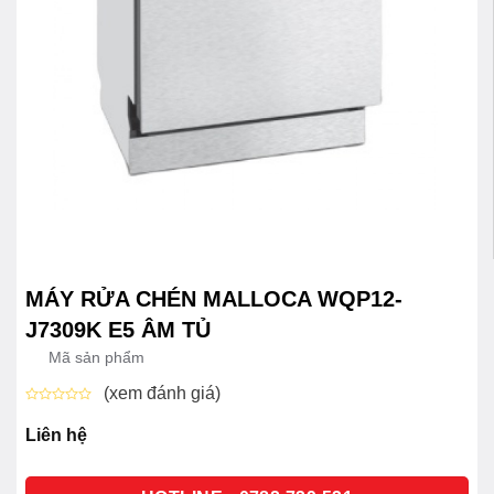
MÁY RỬA CHÉN MALLOCA WQP12-
J7309K E5 ÂM TỦ
Mã sản phẩm
(xem đánh giá)
Được
xếp
Liên hệ
hạng
0
5
sao