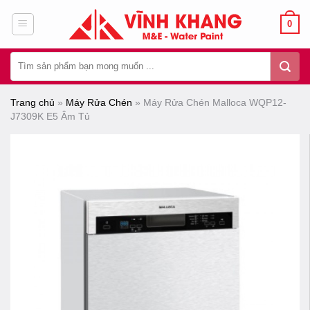
Chuyển
0
đến
nội
Tìm
dung
kiếm:
Trang chủ
»
Máy Rửa Chén
»
Máy Rửa Chén Malloca WQP12-
J7309K E5 Âm Tủ