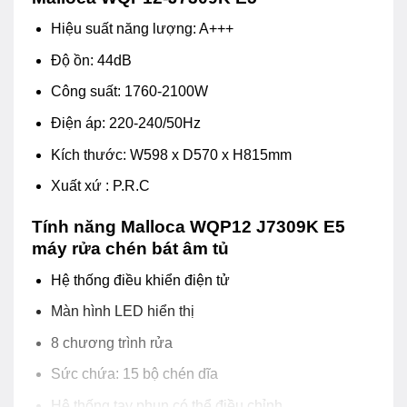
Hiệu suất năng lượng: A+++
Độ ồn: 44dB
Công suất: 1760-2100W
Điện áp: 220-240/50Hz
Kích thước: W598 x D570 x H815mm
Xuất xứ : P.R.C
Tính năng Malloca WQP12 J7309K E5
máy rửa chén bát âm tủ
Hệ thống điều khiển điện tử
Màn hình LED hiển thị
8 chương trình rửa
Sức chứa: 15 bộ chén dĩa
Hệ thống tay phun có thể điều chỉnh