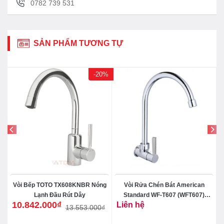
0782 739 531
SẢN PHẨM TƯƠNG TỰ
-20%
Vòi Bếp TOTO TX608KNBR Nóng
Vòi Rửa Chén Bát American
Lạnh Đầu Rút Dây
Standard WF-T607 (WFT607)
10.842.000
₫
Liên hệ
Lạnh
13.553.000
₫
Giá
Giá
gốc
hiện
là:
tại