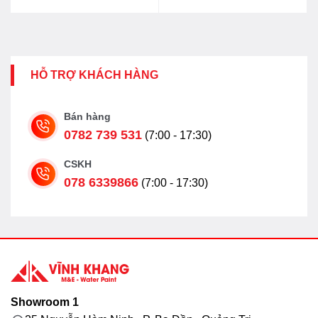
13.553.000₫.
là:
10.842.000₫.
HỖ TRỢ KHÁCH HÀNG
Bán hàng
0782 739 531
(7:00 - 17:30)
CSKH
078 6339866
(7:00 - 17:30)
Showroom 1