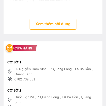
Chế độ sấy tự động
Hẹn giờ khởi động 1-24 tiếng
Xem thêm nội dung
Điều chỉnh khay rửa dễ dàng
Khóa phím an toàn trẻ em
CỬA HÀNG
CƠ SỞ 1
25 Nguyễn Hàm Ninh , P. Quảng Long , TX Ba Đồn ,
Quảng Bình
0782 739 531
CƠ SỞ 2
Quốc Lộ 12A , P. Quảng Long , TX Ba Đồn , Quảng
Bình