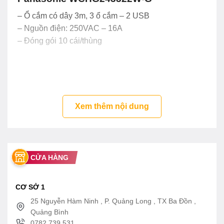
– Ổ cắm có dây 3m, 3 ổ cắm – 2 USB
– Nguồn điện: 250VAC – 16A
– Đóng gói 10 cái/thùng
Xem thêm nội dung
CỬA HÀNG
CƠ SỞ 1
25 Nguyễn Hàm Ninh , P. Quảng Long , TX Ba Đồn ,
Quảng Bình
0782 739 531