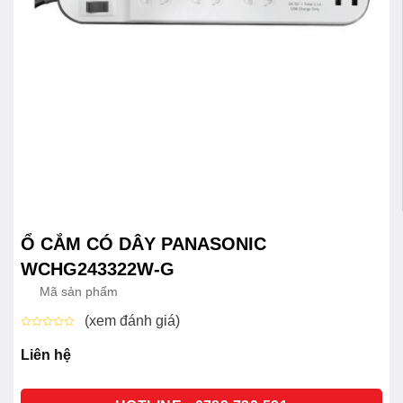
Ổ CẮM CÓ DÂY PANASONIC
WCHG243322W-G
Mã sản phẩm
(xem đánh giá)
Được
xếp
Liên hệ
hạng
0
5
sao