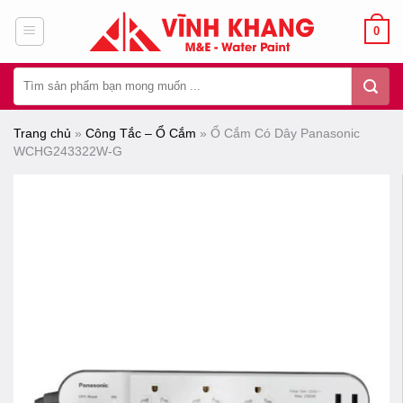
Chuyển
0
đến
nội
Tìm
dung
kiếm:
Trang chủ
»
Công Tắc – Ổ Cắm
»
Ổ Cắm Có Dây Panasonic
WCHG243322W-G