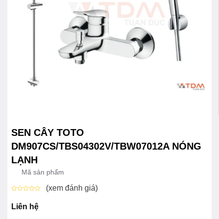
SEN CÂY TOTO
DM907CS/TBS04302V/TBW07012A NÓNG
LẠNH
Mã sản phẩm
(xem đánh giá)
Được
xếp
Liên hệ
hạng
0