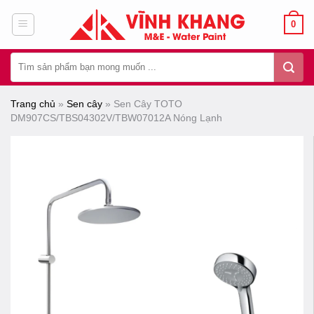
Chuyển
0
đến
nội
Tìm
dung
kiếm:
Trang chủ
»
Sen cây
»
Sen Cây TOTO
DM907CS/TBS04302V/TBW07012A Nóng Lạnh