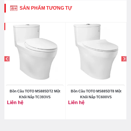
SẢN PHẨM TƯƠNG TỰ
3%
Bồn Cầu TOTO MS885DT2 Một
Bồn Cầu TOTO MS885DT8 Một
Khối Nắp TC393VS
Khối Nắp TC600VS
Liên hệ
Liên hệ
₫