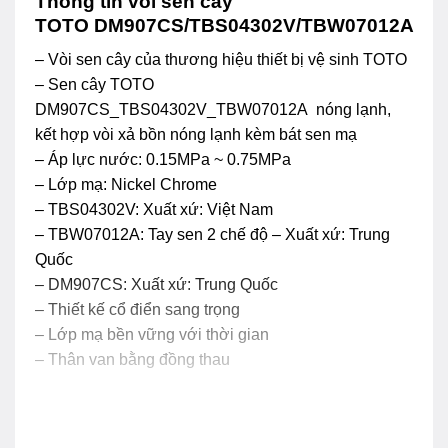
Thông tin vòi sen cây
TOTO DM907CS/TBS04302V/TBW07012A
– Vòi sen cây của thương hiệu thiết bị vệ sinh TOTO
– Sen cây TOTO
DM907CS_TBS04302V_TBW07012A nóng lạnh,
kết hợp vòi xả bồn nóng lạnh kèm bát sen mạ
– Áp lực nước: 0.15MPa ~ 0.75MPa
– Lớp mạ: Nickel Chrome
– TBS04302V: Xuất xứ: Việt Nam
– TBW07012A: Tay sen 2 chế độ – Xuất xứ: Trung
Quốc
– DM907CS: Xuất xứ: Trung Quốc
– Thiết kế cổ điển sang trọng
– Lớp mạ bền vững với thời gian
– Thân van bằng đồng thau