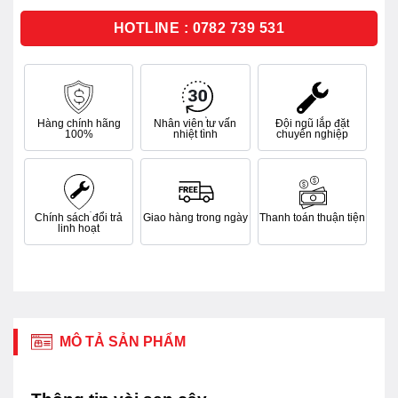
5
sao
HOTLINE : 0782 739 531
Hàng chính hãng
Nhân viên tư vấn
Đội ngũ lắp đặt
100%
nhiệt tình
chuyên nghiệp
Chính sách đổi trả
Giao hàng trong ngày
Thanh toán thuận tiện
linh hoạt
MÔ TẢ SẢN PHẨM