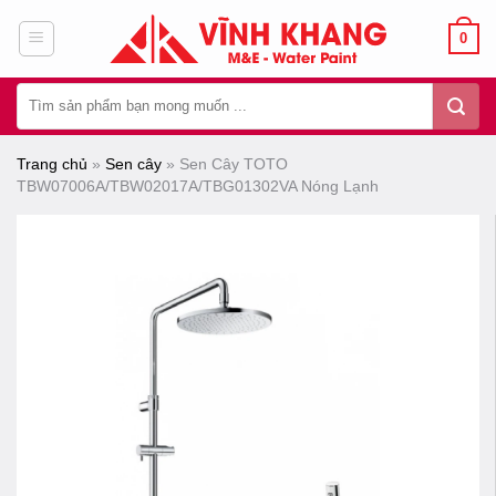
Chuyển
0
đến
nội
Tìm
dung
kiếm:
Trang chủ
»
Sen cây
»
Sen Cây TOTO
TBW07006A/TBW02017A/TBG01302VA Nóng Lạnh