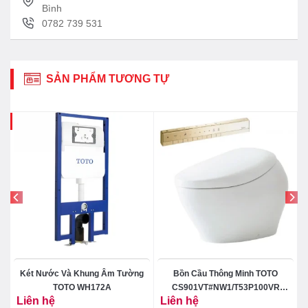
Bình
0782 739 531
SẢN PHẨM TƯƠNG TỰ
3%
Két Nước Và Khung Âm Tường
Bồn Cầu Thông Minh TOTO
TOTO WH172A
CS901VT#NW1/T53P100VR
Liên hệ
Liên hệ
Neorest NX II
₫