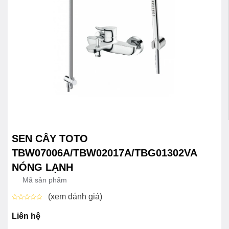
SEN CÂY TOTO
TBW07006A/TBW02017A/TBG01302VA
NÓNG LẠNH
Mã sản phẩm
(xem đánh giá)
Được
xếp
Liên hệ
hạng
0