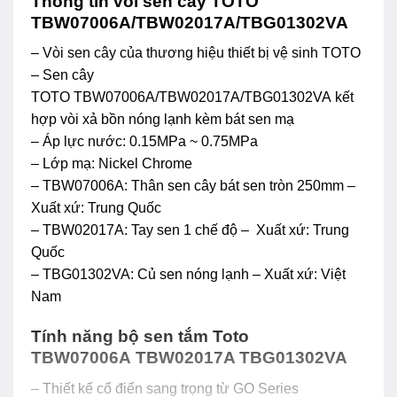
Thông tin vòi sen cây TOTO
TBW07006A/TBW02017A/TBG01302VA
– Vòi sen cây của thương hiệu thiết bị vệ sinh TOTO
– Sen cây
TOTO TBW07006A/TBW02017A/TBG01302VA kết
hợp vòi xả bồn nóng lạnh kèm bát sen mạ
– Áp lực nước: 0.15MPa ~ 0.75MPa
– Lớp mạ: Nickel Chrome
– TBW07006A: Thân sen cây bát sen tròn 250mm –
Xuất xứ: Trung Quốc
– TBW02017A: Tay sen 1 chế độ – Xuất xứ: Trung
Quốc
– TBG01302VA: Củ sen nóng lạnh – Xuất xứ: Việt
Nam
Tính năng bộ sen tắm Toto
TBW07006A TBW02017A TBG01302VA
– Thiết kế cổ điển sang trọng từ GO Series