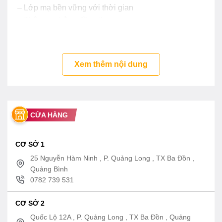
– Lớp mạ bền vững với thời gian
– Thân van bằng đồng thau
Xem thêm nội dung
CỬA HÀNG
CƠ SỞ 1
25 Nguyễn Hàm Ninh , P. Quảng Long , TX Ba Đồn ,
Quảng Bình
0782 739 531
CƠ SỞ 2
Quốc Lộ 12A , P. Quảng Long , TX Ba Đồn , Quảng