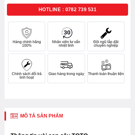
5
sao
HOTLINE : 0782 739 531
Hàng chính hãng
Nhân viên tư vấn
Đội ngũ lắp đặt
100%
nhiệt tình
chuyên nghiệp
Chính sách đổi trả
Giao hàng trong ngày
Thanh toán thuận tiện
linh hoạt
MÔ TẢ SẢN PHẨM