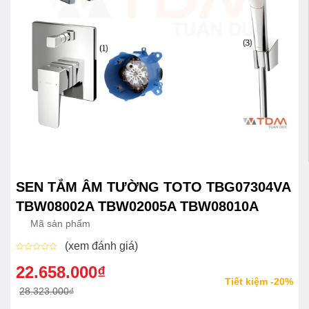
SEN TẮM ÂM TƯỜNG TOTO TBG07304VA
TBW08002A TBW02005A TBW08010A
Mã sản phẩm
(xem đánh giá)
Được
xếp
22.658.000
₫
Giá
Giá
hạng
Tiết kiệm -20%
0
gốc
hiện
28.323.000
₫
5
sao
là:
tại