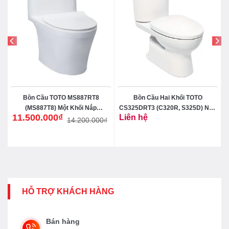
Bồn Cầu TOTO MS887RT8
Bồn Cầu Hai Khối TOTO
(MS887T8) Một Khối Nắp
CS325DRT3 (C320R, S325D) Nắp
11.500.000
₫
Liên hệ
TC600VS
TC385VS
14.200.000
₫
Giá
Giá
gốc
hiện
là:
tại
14.200.000₫.
là:
11.500.000₫.
HỖ TRỢ KHÁCH HÀNG
Bán hàng