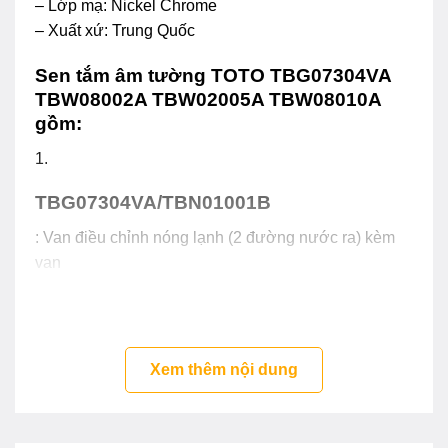
– Lớp mạ: Nickel Chrome
– Xuất xứ: Trung Quốc
Sen tắm âm tường TOTO TBG07304VA
TBW08002A TBW02005A TBW08010A
gồm:
1.
TBG07304VA/TBN01001B
: Van điều chỉnh nóng lạnh (2 đường nước ra) kèm
van
chuyển hướng (loại nút nhấn) / phụ kiện âm tường
2.
TBW08002A:
Xem thêm nội dung
Bát sen gắn tường vuông 250mm dòng G
3.