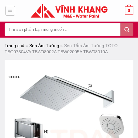
Chuyển
0
đến
nội
Tìm
dung
kiếm:
Trang chủ
»
Sen Âm Tường
»
Sen Tắm Âm Tường TOTO
TBG07304VA TBW08002A TBW02005A TBW08010A