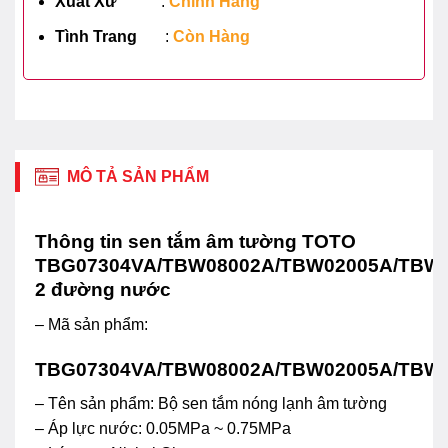
Xuất Xứ
:
Chính Hãng
Tình Trang
:
Còn Hàng
MÔ TẢ SẢN PHẨM
Thông tin sen tắm âm tường TOTO
TBG07304VA/TBW08002A/TBW02005A/TBW
2 đường nước
– Mã sản phẩm:
TBG07304VA/TBW08002A/TBW02005A/TBW
– Tên sản phẩm: Bộ sen tắm nóng lạnh âm tường
– Áp lực nước: 0.05MPa ~ 0.75MPa