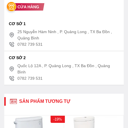
TBW02005A:
CỬA HÀNG
Tay sen
4.
CƠ SỞ 1
25 Nguyễn Hàm Ninh , P. Quảng Long , TX Ba Đồn ,
TBW08010A:
Quảng Bình
Cút nối tường
0782 739 531
Tính năng sen âm
CƠ SỞ 2
TOTO TBG07304VA+TBW08002A+TBW0200
Quốc Lộ 12A , P. Quảng Long , TX Ba Đồn , Quảng
nóng lạnh
Bình
0782 739 531
– Thiết kế hiện đại hài hòa
– Lớp mạ bền vững với thời gian
– Thân van bằng đồng thau
SẢN PHẨM TƯƠNG TỰ
– Van đĩa bằng sứ chống bám cặn bẩn giúp khóa
nước hoàn toàn
-19%