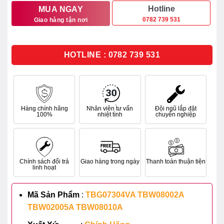
28.323.000₫.
là:
Hotline
MUA NGAY
0782 739 531
Giao hàng tận nơi
22.658.000₫.
HOTLINE : 0782 739 531
Hàng chính hãng
Nhân viên tư vấn
Đội ngũ lắp đặt
100%
nhiệt tình
chuyên nghiệp
Chính sách đổi trả
Giao hàng trong ngày
Thanh toán thuận tiện
linh hoạt
Mã Sản Phẩm
:
TBG07304VA TBW08002A
TBW02005A TBW08010A