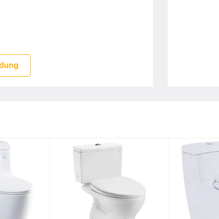
 đóng gói bao gồm
 dung