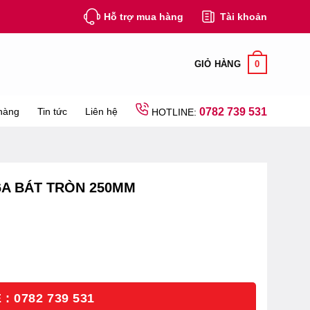
Hỗ trợ mua hàng
Tài khoản
0
GIỎ HÀNG
hàng
Tin tức
Liên hệ
0782 739 531
HOTLINE:
6A BÁT TRÒN 250MM
: 0782 739 531