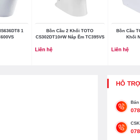
MS636DT8 1
Bồn Cầu 2 Khối TOTO
Bồn Cầu T
C600VS
CS302DT10#W Nắp Êm TC395VS
Khối 
Liên hệ
Liên hệ
HỖ TR
Bán
078
CSK
078