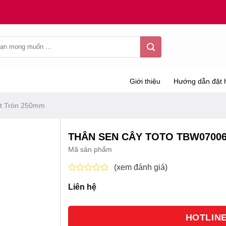
Giới thiệu
Hướng dẫn đặt 
t Tròn 250mm
THÂN SEN CÂY TOTO TBW0700
Mã sản phẩm
(xem đánh giá)
Được
Liên hệ
xếp
hạng
0
5
HOTLINE 
sao