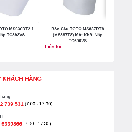
OTO MS636DT2 1
Bồn Cầu TOTO MS887RT8
Nắp TC393VS
(MS887T8) Một Khối Nắp
TC600VS
Liên hệ
Ợ KHÁCH HÀNG
 hàng
2 739 531
(7:00 - 17:30)
H
 6339866
(7:00 - 17:30)