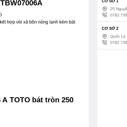
CƠ SỞ 1
O TBW07006A
25 Nguyễ
O
0782 739
ết hợp vòi xả bồn nóng lạnh kèm bát
CƠ SỞ 2
Quốc Lộ 
0782 739
 A TOTO bát tròn 250