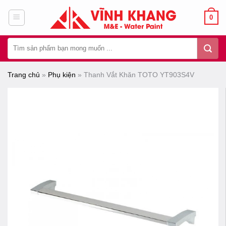
Chuyển
0
đến
nội
Tìm
dung
kiếm:
Trang chủ
»
Phụ kiện
»
Thanh Vắt Khăn TOTO YT903S4V