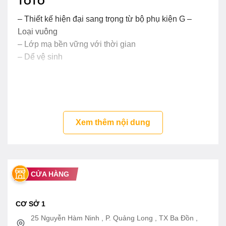
TOTO
– Thiết kế hiện đại sang trọng từ bộ phụ kiện G –
Loại vuông
– Lớp mạ bền vững với thời gian
– Dể vệ sinh
Xem thêm nội dung
CỬA HÀNG
CƠ SỞ 1
25 Nguyễn Hàm Ninh , P. Quảng Long , TX Ba Đồn ,