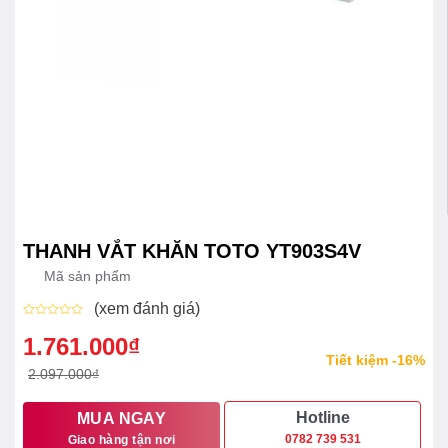
THANH VẮT KHĂN TOTO YT903S4V
Mã sản phẩm
(xem đánh giá)
Được
xếp
1.761.000
₫
Giá
Giá
hạng
Tiết kiệm -16%
0
gốc
hiện
2.097.000
₫
5
sao
là:
tại
2.097.000₫.
là:
Hotline
MUA NGAY
0782 739 531
Giao hàng tận nơi
1.761.000₫.