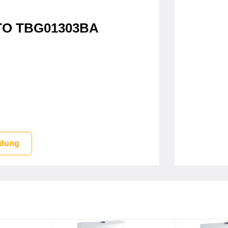
OTO TBG01303BA
ước hoàn toàn
 dung