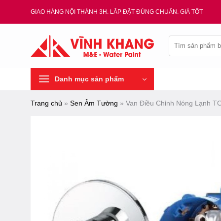
Chuyển
GIAO HÀNG NỘI THÀNH 3H. LẮP ĐẶT ĐÚNG CHUẨN. GIÁ TỐT
đến
nội
Tìm
dung
kiếm:
Danh mục sản phẩm
Trang chủ
»
Sen Âm Tường
»
Van Điều Chỉnh Nóng Lạnh