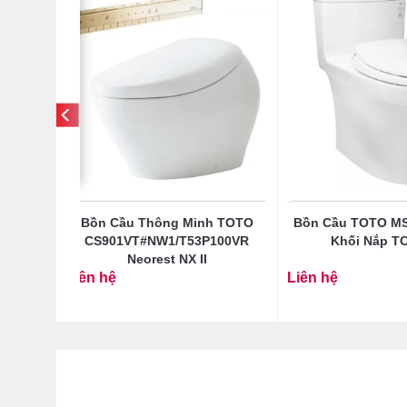
 Tường
Bồn Cầu Thông Minh TOTO
Bồn Cầu TOTO M
CS901VT#NW1/T53P100VR
Khối Nắp T
Neorest NX II
Liên hệ
Liên hệ