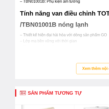
– TBN01001B: Phụ kiện âm tường
Tính năng van điều chỉnh T
/TBN01001B nóng lạnh
– Thiết kế hiện đại hài hòa với dòng sản phẩm GO
– Lớp mạ bền vững với thời gian
– Thân van bằng đồng thau
– Van đĩa bằng sứ chống bám cặn bẩn giúp khóa n
Xem thêm nội
SẢN PHẨM TƯƠNG TỰ