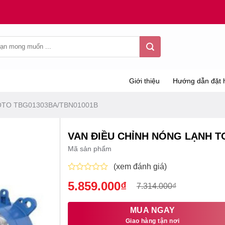
Giới thiệu
Hướng dẫn đặt 
 TOTO TBG01303BA/TBN01001B
VAN ĐIỀU CHỈNH NÓNG LẠNH T
Mã sản phẩm
(xem đánh giá)
Được
5.859.000
₫
Giá
Giá
7.314.000
₫
xếp
hạng
gốc
hiện
0
là:
tại
MUA NGAY
5
sao
Giao hàng tận nơi
7.314.000₫.
là: