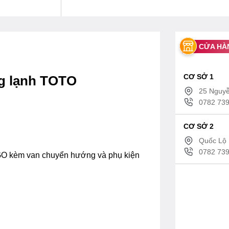
CỬA HÀ
CƠ SỞ 1
ng lạnh TOTO
25 Nguyễ
0782 739
CƠ SỞ 2
Quốc Lộ 
0782 739
 GO kèm van chuyển hướng và phụ kiện