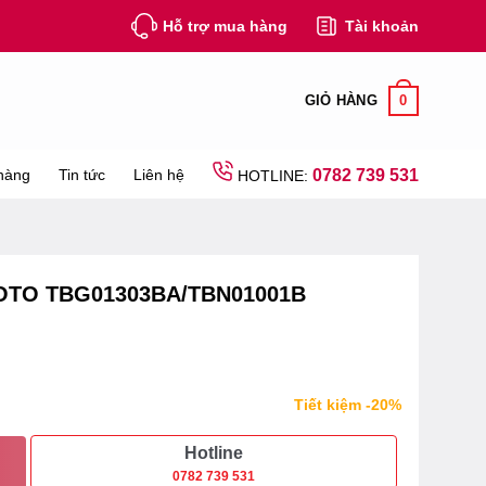
Hỗ trợ mua hàng
Tài khoản
0
GIỎ HÀNG
hàng
Tin tức
Liên hệ
0782 739 531
HOTLINE:
OTO TBG01303BA/TBN01001B
Tiết kiệm -20%
Hotline
0782 739 531