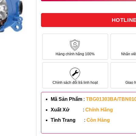
5.859.000₫.
HOTLINE 
Hàng chính hãng 100%
Nhân viên
Chính sách đổi trả linh hoạt
Giao 
Mã Sản Phẩm
:
TBG01303BA/TBN01
Xuất Xứ
:
Chính Hãng
Tình Trang
:
Còn Hàng