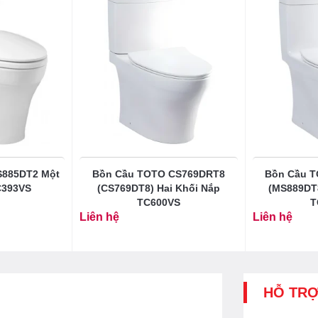
S885DT2 Một
Bồn Cầu TOTO CS769DRT8
Bồn Cầu 
C393VS
(CS769DT8) Hai Khối Nắp
(MS889DT
TC600VS
T
Liên hệ
Liên hệ
HỖ TR