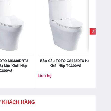
TOTO MS889DRT8
Bồn Cầu TOTO CS948DT8 Hai
8) Một Khối Nắp
Khối Nắp TC600VS
C600VS
Liên hệ
Ợ KHÁCH HÀNG