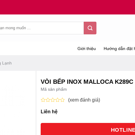
Giới thiệu
Hướng dẫn đặt 
g Lạnh
VÒI BẾP INOX MALLOCA K289C
Mã sản phẩm
(xem đánh giá)
Được
Liên hệ
xếp
hạng
0
5
HOTLINE 
sao