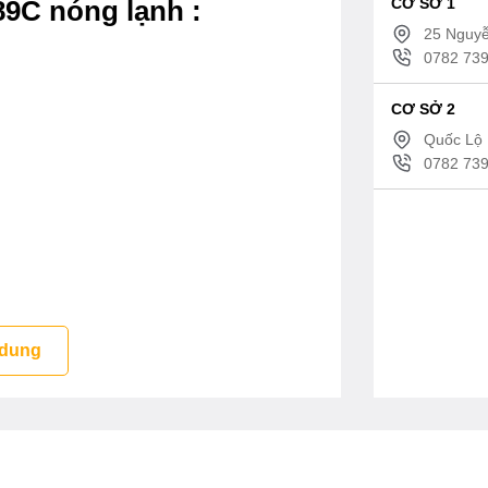
CƠ SỞ 1
89C nóng lạnh :
25 Nguyễ
0782 739
CƠ SỞ 2
Quốc Lộ 
0782 739
 dung