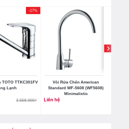
-17%
n TOTO TTKC301FV
Vòi Rửa Chén American
ng Lạnh
Standard WF-5608 (WF5608)
Minimalistic
Liên hệ
3.558.000
₫