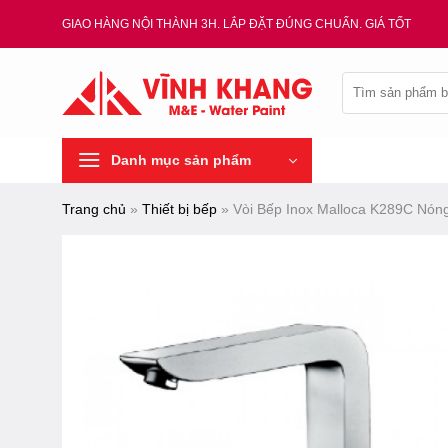
Chuyển
GIAO HÀNG NỘI THÀNH 3H. LẮP ĐẶT ĐÚNG CHUẨN. GIÁ TỐT
đến
nội
Tìm
dung
kiếm:
Danh mục sản phẩm
Trang chủ
»
Thiết bị bếp
»
Vòi Bếp Inox Malloca K289C Nón