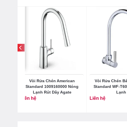
can
Vòi Rửa Chén American
Vòi Rửa Chén Bá
 Nóng
Standard 1009160000 Nóng
Standard WF-T60
et
Lạnh Rút Dây Agate
Lạnh
Liên hệ
Liên hệ