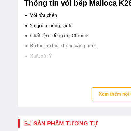
Thông tin vòi bếp Malloca K2
Vòi rửa chén
2 nguồn: nóng, lạnh
Chất liệu : đồng mạ Chrome
Bộ lọc tạo bọt, chống văng nước
Xuất xứ: Ý
Xem thêm nội
SẢN PHẨM TƯƠNG TỰ