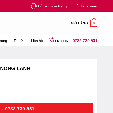
Hỗ trợ mua hàng
Tài khoản
0
GIỎ HÀNG
hàng
Tin tức
Liên hệ
0782 739 531
HOTLINE:
 NÓNG LẠNH
: 0782 739 531