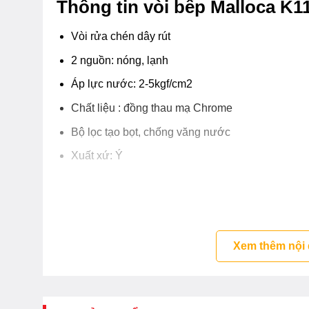
Thông tin vòi bếp Malloca K1
Vòi rửa chén dây rút
2 nguồn: nóng, lạnh
Áp lực nước: 2-5kgf/cm2
Chất liệu : đồng thau mạ Chrome
Bộ lọc tạo bọt, chống văng nước
Xuất xứ: Ý
Xem thêm nội