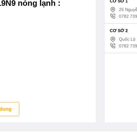
CƠ SỞ 1
19N9 nóng lạnh :
25 Nguyễ
0782 739
CƠ SỞ 2
Quốc Lộ 
0782 739
 dung