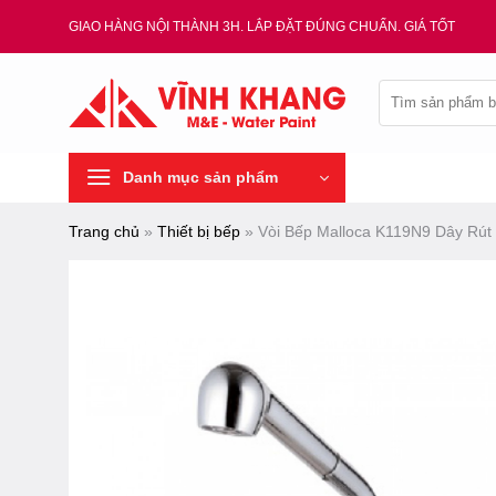
Chuyển
GIAO HÀNG NỘI THÀNH 3H. LẮP ĐẶT ĐÚNG CHUẨN. GIÁ TỐT
đến
nội
Tìm
dung
kiếm:
Danh mục sản phẩm
Trang chủ
»
Thiết bị bếp
»
Vòi Bếp Malloca K119N9 Dây Rút