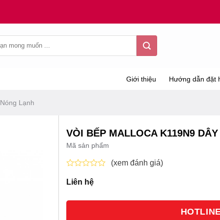
Giới thiệu
Hướng dẫn đặt 
 Nóng Lạnh
VÒI BẾP MALLOCA K119N9 DÂY
Mã sản phẩm
(xem đánh giá)
Được
Liên hệ
xếp
hạng
0
5
HOTLINE 
sao