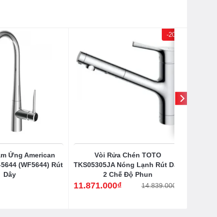
-20%
ảm Ứng American
Vòi Rửa Chén TOTO
-5644 (WF5644) Rút
TKS05305JA Nóng Lạnh Rút Dây
Dây
2 Chế Độ Phun
11.871.000
₫
14.839.000
₫
Giá
Giá
gốc
hiện
là:
tại
14.839.000₫.
là:
11.871.000₫.