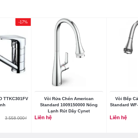
-17%
TO TTKC301FV
Vòi Rửa Chén American
Vòi Bếp C
ạnh
Standard 1009150000 Nóng
Standard WF
Lạnh Rút Dây Cynet
Liên hệ
Liên hệ
3.558.000
₫