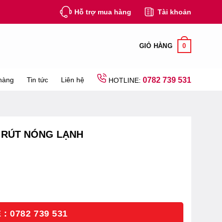
Hỗ trợ mua hàng
Tài khoản
0
GIỎ HÀNG
hàng
Tin tức
Liên hệ
0782 739 531
HOTLINE:
 RÚT NÓNG LẠNH
: 0782 739 531