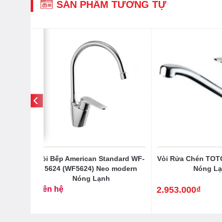
SẢN PHẨM TƯƠNG TỰ
-20%
S05304J
Vòi Bếp American Standard WF-
Vòi Rửa Chén TO
Độ
5624 (WF5624) Neo modern
Nóng L
Nóng Lạnh
Liên hệ
2.953.000
₫
69.000
₫
Giá
Giá
gốc
hiện
là:
tại
3.558.000₫.
là:
2.953.000₫.