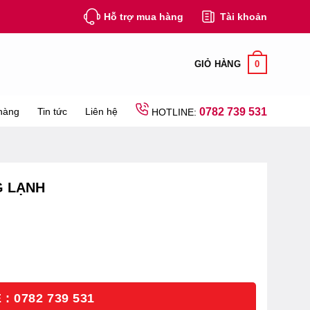
Hỗ trợ mua hàng
Tài khoản
0
GIỎ HÀNG
hàng
Tin tức
Liên hệ
0782 739 531
HOTLINE:
G LẠNH
: 0782 739 531