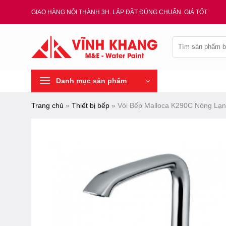
Chuyển
GIAO HÀNG NỘI THÀNH 3H. LẮP ĐẶT ĐÚNG CHUẨN. GIÁ TỐT
đến
nội
Tìm
dung
kiếm:
Danh mục sản phẩm
Trang chủ
»
Thiết bị bếp
»
Vòi Bếp Malloca K290C Nóng Lạ