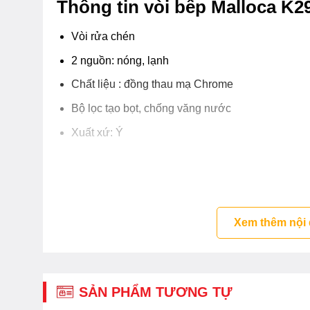
Thông tin vòi bếp Malloca K2
Vòi rửa chén
2 nguồn: nóng, lạnh
Chất liệu : đồng thau mạ Chrome
Bộ lọc tạo bọt, chống văng nước
Xuất xứ: Ý
Xem thêm nội
SẢN PHẨM TƯƠNG TỰ