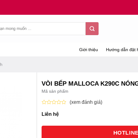
Giới thiệu
Hướng dẫn đặt 
nh
VÒI BẾP MALLOCA K290C NÓN
Mã sản phẩm
(xem đánh giá)
Được
Liên hệ
xếp
hạng
0
5
HOTLINE 
sao