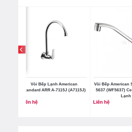
can
Vòi Bếp Lạnh American
Vòi Bếp American 
 Nóng
Standard ARR A-7115J (A7115J)
5637 (WF5637) Ce
e
Lạnh
Liên hệ
Liên hệ