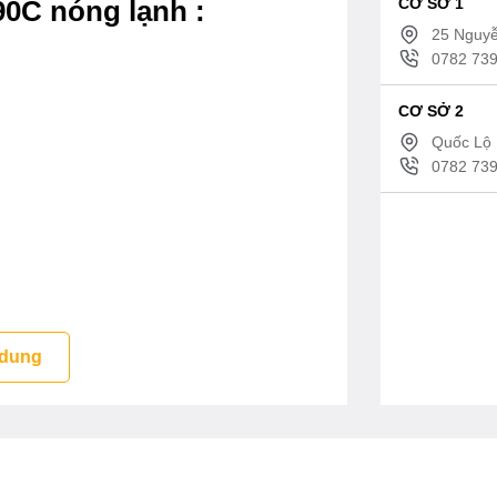
CƠ SỞ 1
90C nóng lạnh :
25 Nguyễ
0782 739
CƠ SỞ 2
Quốc Lộ 
0782 739
 dung