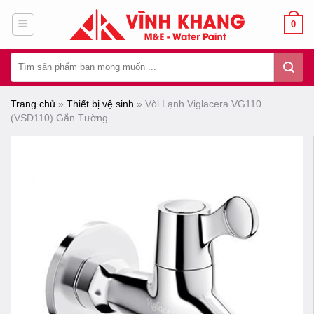
Chuyển
0
đến
nội
Tìm
dung
kiếm:
Trang chủ
»
Thiết bị vệ sinh
»
Vòi Lạnh Viglacera VG110
(VSD110) Gắn Tường