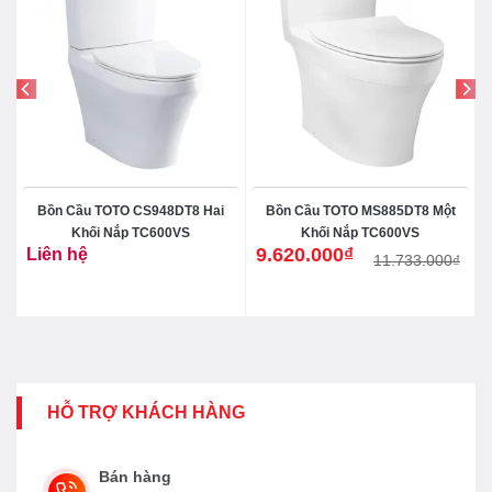
Bồn Cầu TOTO CS948DT8 Hai
Bồn Cầu TOTO MS885DT8 Một
Khối Nắp TC600VS
Khối Nắp TC600VS
9.620.000
₫
Liên hệ
11.733.000
₫
Giá
Giá
gốc
hiện
là:
tại
11.733.000₫.
là:
9.620.000₫.
HỖ TRỢ KHÁCH HÀNG
Bán hàng