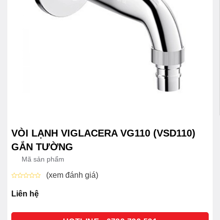
VÒI LẠNH VIGLACERA VG110 (VSD110)
GẮN TƯỜNG
Mã sản phẩm
(xem đánh giá)
Được
xếp
Liên hệ
hạng
0
5
sao