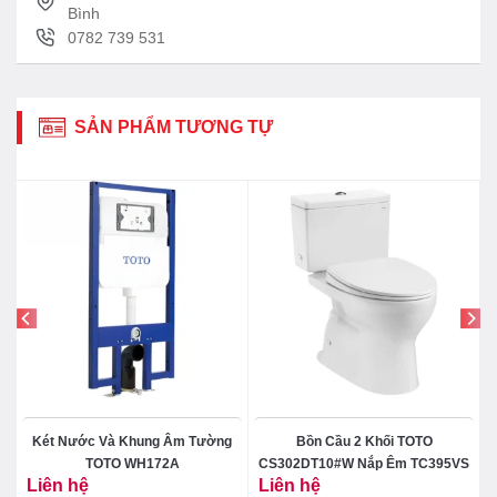
Bình
0782 739 531
SẢN PHẨM TƯƠNG TỰ
Két Nước Và Khung Âm Tường
Bồn Cầu 2 Khối TOTO
a
TOTO WH172A
CS302DT10#W Nắp Êm TC395VS
Liên hệ
Liên hệ