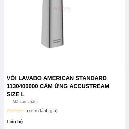
VÒI LAVABO AMERICAN STANDARD
1130400000 CẢM ỨNG ACCUSTREAM
SIZE L
Mã sản phẩm
(xem đánh giá)
Được
xếp
Liên hệ
hạng
0