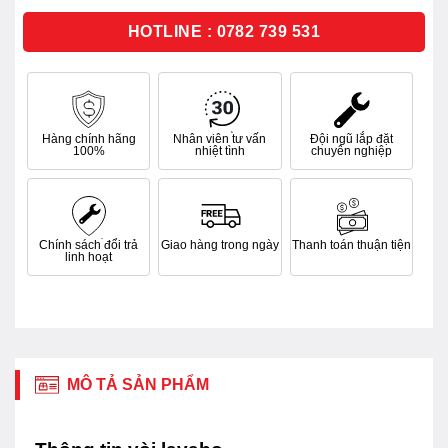
5
sao
HOTLINE : 0782 739 531
Hàng chính hãng
Nhân viên tư vấn
Đội ngũ lắp đặt
100%
nhiệt tình
chuyên nghiệp
Chính sách đổi trả
Giao hàng trong ngày
Thanh toán thuận tiện
linh hoạt
MÔ TẢ SẢN PHẨM