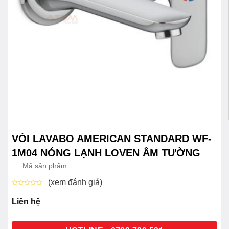
VÒI LAVABO AMERICAN STANDARD WF-
1M04 NÓNG LẠNH LOVEN ÂM TƯỜNG
Mã sản phẩm
(xem đánh giá)
Được
xếp
Liên hệ
hạng
0
5
sao