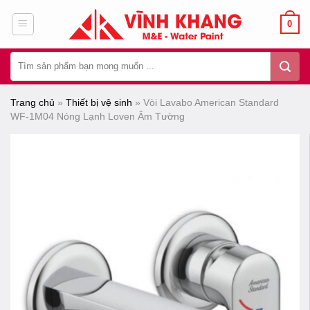
Chuyển
0
đến
nội
Tìm
dung
kiếm:
Trang chủ
»
Thiết bị vệ sinh
»
Vòi Lavabo American Standard
WF-1M04 Nóng Lạnh Loven Âm Tường