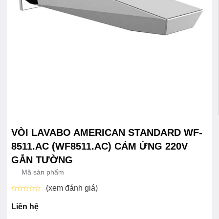
VÒI LAVABO AMERICAN STANDARD WF-
8511.AC (WF8511.AC) CẢM ỨNG 220V
GẮN TƯỜNG
Mã sản phẩm
(xem đánh giá)
Được
xếp
Liên hệ
hạng
0