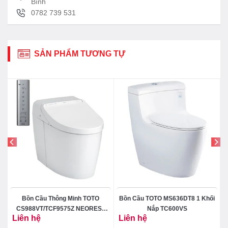
Bình
0782 739 531
SẢN PHẨM TƯƠNG TỰ
Bồn Cầu Thông Minh TOTO
Bồn Cầu TOTO MS636DT8 1 Khối
CS988VT/TCF9575Z NEOREST
Nắp TC600VS
Liên hệ
Liên hệ
DH