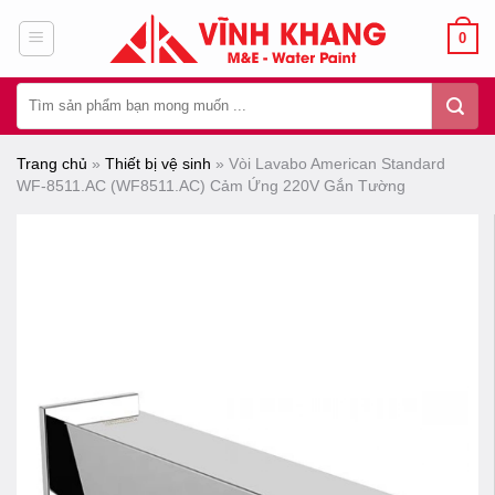
Chuyển
0
đến
nội
Tìm
dung
kiếm:
Trang chủ
»
Thiết bị vệ sinh
»
Vòi Lavabo American Standard
WF-8511.AC (WF8511.AC) Cảm Ứng 220V Gắn Tường