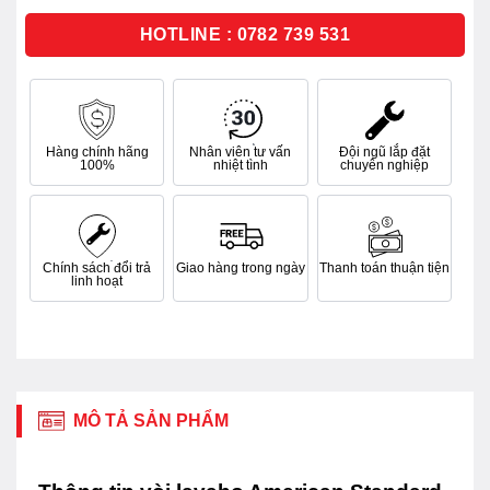
5
sao
HOTLINE : 0782 739 531
Hàng chính hãng
Nhân viên tư vấn
Đội ngũ lắp đặt
100%
nhiệt tình
chuyên nghiệp
Chính sách đổi trả
Giao hàng trong ngày
Thanh toán thuận tiện
linh hoạt
MÔ TẢ SẢN PHẨM