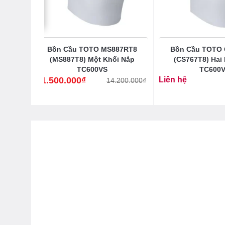
 Tường
Bồn Cầu TOTO MS887RT8
Bồn Cầu TOTO
(MS887T8) Một Khối Nắp
(CS767T8) Hai
TC600VS
TC600
11.500.000
₫
Liên hệ
14.200.000
₫
Giá
Giá
gốc
hiện
là:
tại
14.200.000₫.
là:
11.500.000₫.