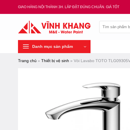
Chuyển
GIAO HÀNG NỘI THÀNH 3H. LẮP ĐẶT ĐÚNG CHUẨN. GIÁ TỐT
đến
nội
Tìm
dung
kiếm:
Danh mục sản phẩm
Trang chủ
»
Thiết bị vệ sinh
»
Vòi Lavabo TOTO TLG09305V