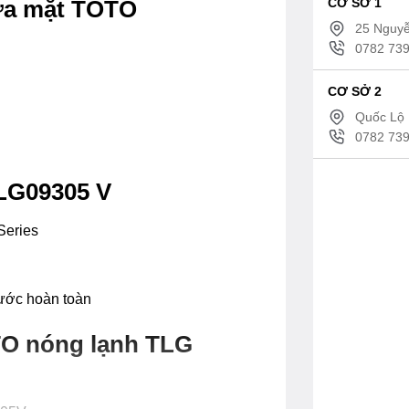
CƠ SỞ 1
rửa mặt TOTO
25 Nguyễ
0782 739
CƠ SỞ 2
Quốc Lộ 
0782 739
LG09305 V
Series
ước hoàn toàn
TO nóng lạnh TLG