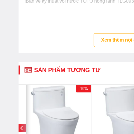
!Bản vẽ kỹ thuật vòi nước TOTO nóng lạnh TLG09
Video giới thiệu vòi chậu đặt
Video đập hộp vòi chậu rửa 
thân cao
Xem thêm nội
YouTube
SẢN PHẨM TƯƠNG TỰ
-19%