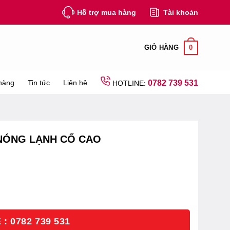
Hỗ trợ mua hàng
Tài khoản
0
GIỎ HÀNG
hàng
Tin tức
Liên hệ
0782 739 531
HOTLINE:
 NÓNG LẠNH CỔ CAO
: 0782 739 531