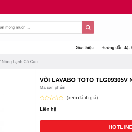
Giới thiệu
Hướng dẫn đặt 
 Nóng Lạnh Cổ Cao
VÒI LAVABO TOTO TLG09305V
Mã sản phẩm
(xem đánh giá)
Được
Liên hệ
xếp
hạng
0
5
HOTLINE 
sao