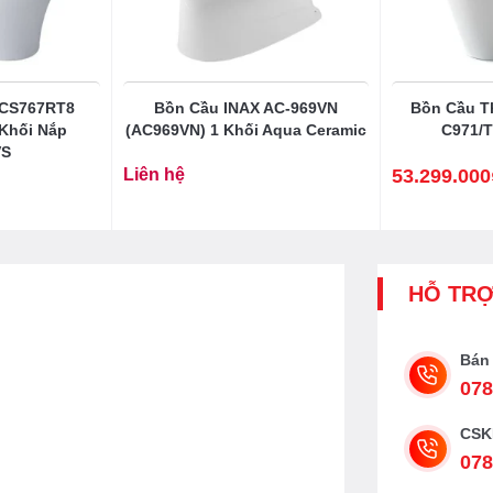
 CS767RT8
Bồn Cầu INAX AC-969VN
Bồn Cầu T
 Khối Nắp
(AC969VN) 1 Khối Aqua Ceramic
C971/
VS
Liên hệ
53.299.000
Giá
Giá
gốc
hiện
là:
tại
66.508.000₫.
là:
53.299.000₫.
HỖ TR
Bán
078
CSK
078