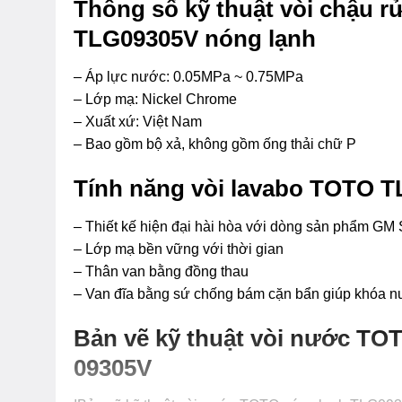
Thông số kỹ thuật vòi chậu 
TLG09305V nóng lạnh
– Áp lực nước: 0.05MPa ~ 0.75MPa
– Lớp mạ: Nickel Chrome
– Xuất xứ: Việt Nam
– Bao gồm bộ xả, không gồm ống thải chữ P
Tính năng vòi lavabo TOTO T
– Thiết kế hiện đại hài hòa với dòng sản phẩm GM 
– Lớp mạ bền vững với thời gian
– Thân van bằng đồng thau
– Van đĩa bằng sứ chống bám cặn bẩn giúp khóa n
Bản vẽ kỹ thuật vòi nước TO
09305V