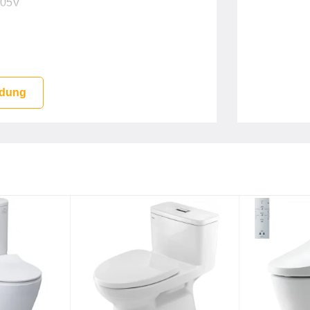
305V
 bàn Toto TLG 09305 V
mặt Toto TLG09305V
 dung