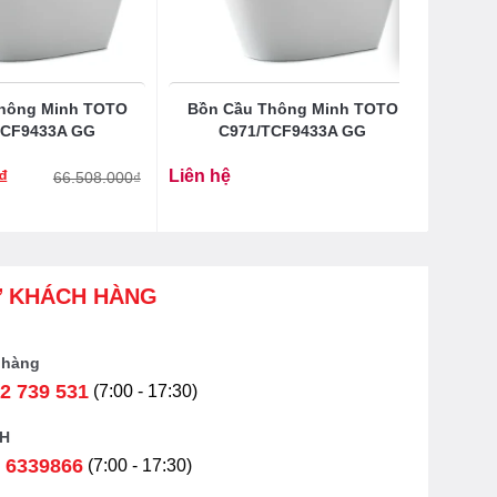
hông Minh TOTO
Bồn Cầu Thông Minh TOTO
TCF9433A GG
C971/TCF9433A GG
₫
Liên hệ
66.508.000
₫
Ợ KHÁCH HÀNG
 hàng
2 739 531
(7:00 - 17:30)
H
 6339866
(7:00 - 17:30)